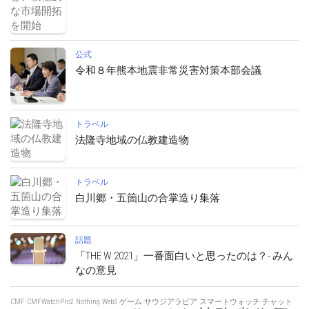
公式
令和８年熊本地震非常災害対策本部会議
トラベル
法隆寺地域の仏教建造物
トラベル
白川郷・五箇山の合掌造り集落
話題
「THE W 2021」一番面白いと思ったのは？- みん
なの意見
CMF
CMFWatchPro2
Nothing
Web3
ゲーム
サウジアラビア
スマートウォッチ
チャット