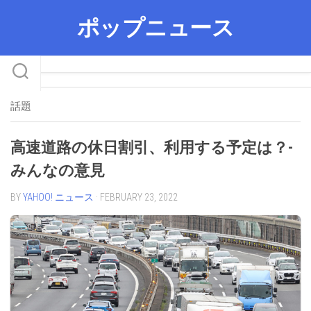
Skip
ポップニュース
to
content
話題
高速道路の休日割引、利用する予定は？-
みんなの意見
BY
YAHOO! ニュース
· FEBRUARY 23, 2022