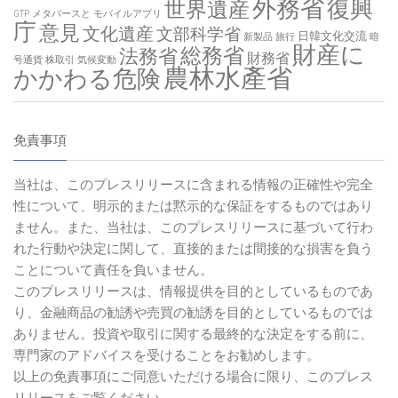
外務省
復興
世界遺産
GTP
メタバースと
モバイルアプリ
庁
意見
文化遺産
文部科学省
日韓文化交流
新製品
旅行
暗
財産に
総務省
法務省
財務省
号通貨
株取引
気候変動
農林水產省
かかわる危険
免責事項
当社は、このプレスリリースに含まれる情報の正確性や完全
性について、明示的または黙示的な保証をするものではあり
ません。また、当社は、このプレスリリースに基づいて行わ
れた行動や決定に関して、直接的または間接的な損害を負う
ことについて責任を負いません。
このプレスリリースは、情報提供を目的としているものであ
り、金融商品の勧誘や売買の勧誘を目的としているものでは
ありません。投資や取引に関する最終的な決定をする前に、
専門家のアドバイスを受けることをお勧めします。
以上の免責事項にご同意いただける場合に限り、このプレス