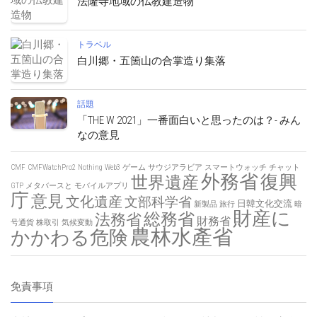
法隆寺地域の仏教建造物
トラベル
白川郷・五箇山の合掌造り集落
話題
「THE W 2021」一番面白いと思ったのは？- みん
なの意見
CMF
CMFWatchPro2
Nothing
Web3
ゲーム
サウジアラビア
スマートウォッチ
チャット
外務省
復興
世界遺産
GTP
メタバースと
モバイルアプリ
庁
意見
文化遺産
文部科学省
日韓文化交流
新製品
旅行
暗
財産に
総務省
法務省
財務省
号通貨
株取引
気候変動
農林水產省
かかわる危険
免責事項