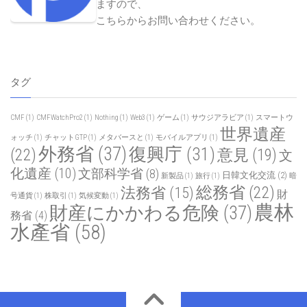
ますので、
こちらからお問い合わせください
。
タグ
CMF
(1)
CMFWatchPro2
(1)
Nothing
(1)
Web3
(1)
ゲーム
(1)
サウジアラビア
(1)
スマートウ
世界遺産
ォッチ
(1)
チャットGTP
(1)
メタバースと
(1)
モバイルアプリ
(1)
外務省
(37)
復興庁
(31)
(22)
意見
(19)
文
化遺産
(10)
文部科学省
(8)
日韓文化交流
(2)
新製品
(1)
旅行
(1)
暗
総務省
(22)
法務省
(15)
財
号通貨
(1)
株取引
(1)
気候変動
(1)
農林
財産にかかわる危険
(37)
務省
(4)
水產省
(58)