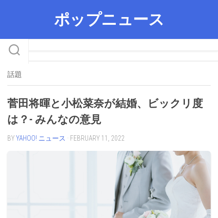
Skip
ポップニュース
to
content
話題
菅田将暉と小松菜奈が結婚、ビックリ度
は？- みんなの意見
BY
YAHOO! ニュース
· FEBRUARY 11, 2022