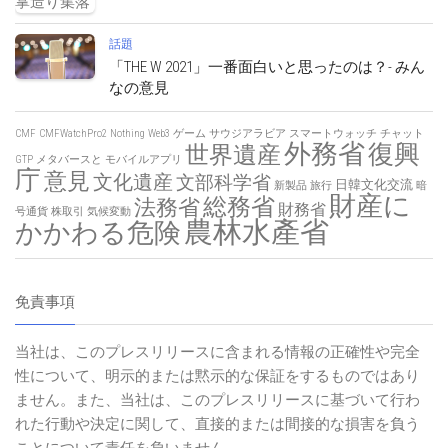
話題
「THE W 2021」一番面白いと思ったのは？- みん
なの意見
CMF
CMFWatchPro2
Nothing
Web3
ゲーム
サウジアラビア
スマートウォッチ
チャット
外務省
復興
世界遺産
GTP
メタバースと
モバイルアプリ
庁
意見
文化遺産
文部科学省
日韓文化交流
新製品
旅行
暗
財産に
総務省
法務省
財務省
号通貨
株取引
気候変動
農林水產省
かかわる危険
免責事項
当社は、このプレスリリースに含まれる情報の正確性や完全
性について、明示的または黙示的な保証をするものではあり
ません。また、当社は、このプレスリリースに基づいて行わ
れた行動や決定に関して、直接的または間接的な損害を負う