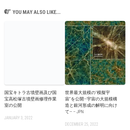
YOU MAY ALSO LIKE...
国宝キトラ古墳壁画及び国
世界最大規模の“模擬宇
宝高松塚古墳壁画修理作業
宙”を公開—宇宙の大規模構
室の公開
造と銀河形成の解明に向け
て— – JPN
JANUARY 3, 2022
DECEMBER 25, 2022