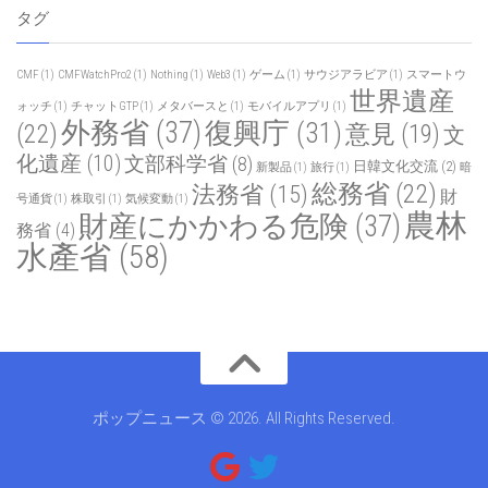
タグ
CMF
(1)
CMFWatchPro2
(1)
Nothing
(1)
Web3
(1)
ゲーム
(1)
サウジアラビア
(1)
スマートウ
世界遺産
ォッチ
(1)
チャットGTP
(1)
メタバースと
(1)
モバイルアプリ
(1)
外務省
(37)
復興庁
(31)
(22)
意見
(19)
文
化遺産
(10)
文部科学省
(8)
日韓文化交流
(2)
新製品
(1)
旅行
(1)
暗
総務省
(22)
法務省
(15)
財
号通貨
(1)
株取引
(1)
気候変動
(1)
農林
財産にかかわる危険
(37)
務省
(4)
水產省
(58)
ポップニュース © 2026. All Rights Reserved.