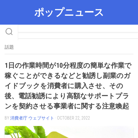
Skip
ポップニュース
to
content
話題
1日の作業時間が10分程度の簡単な作業で
稼ぐことができるなどと勧誘し副業のガ
イドブックを消費者に購入させ、その
後、電話勧誘により高額なサポートプラ
ンを契約させる事業者に関する注意喚起
BY
消費者庁 ウェブサイト
· OCTOBER 22, 2022