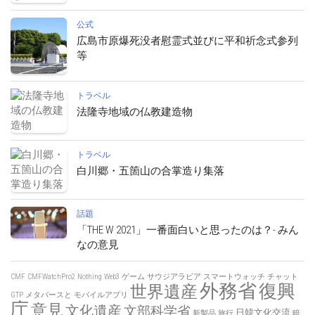
公式
広島市原爆死没者慰霊式並びに平和祈念式参列
等
トラベル
法隆寺地域の仏教建造物
トラベル
白川郷・五箇山の合掌造り集落
話題
「THE W 2021」一番面白いと思ったのは？- みん
なの意見
CMF
CMFWatchPro2
Nothing
Web3
ゲーム
サウジアラビア
スマートウォッチ
チャット
外務省
復興
世界遺産
GTP
メタバースと
モバイルアプリ
庁
意見
文化遺産
文部科学省
日韓文化交流
新製品
旅行
暗