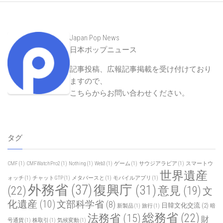
Japan Pop News
日本ポップニュース
記事投稿、広報記事掲載を受け付けており
ますので、
こちらからお問い合わせください
。
タグ
CMF
(1)
CMFWatchPro2
(1)
Nothing
(1)
Web3
(1)
ゲーム
(1)
サウジアラビア
(1)
スマートウ
世界遺産
ォッチ
(1)
チャットGTP
(1)
メタバースと
(1)
モバイルアプリ
(1)
外務省
(37)
復興庁
(31)
(22)
意見
(19)
文
化遺産
(10)
文部科学省
(8)
日韓文化交流
(2)
新製品
(1)
旅行
(1)
暗
総務省
(22)
法務省
(15)
財
号通貨
(1)
株取引
(1)
気候変動
(1)