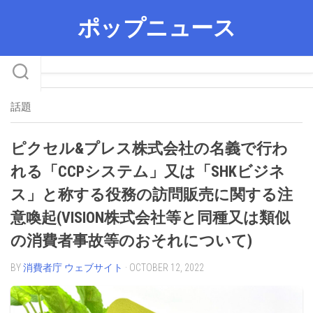
Skip
ポップニュース
to
content
話題
ピクセル&プレス株式会社の名義で行わ
れる「CCPシステム」又は「SHKビジネ
ス」と称する役務の訪問販売に関する注
意喚起(VISION株式会社等と同種又は類似
の消費者事故等のおそれについて)
BY
消費者庁 ウェブサイト
· OCTOBER 12, 2022