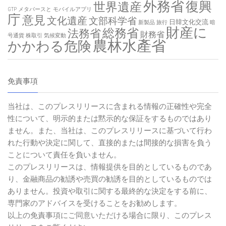
外務省
復興
世界遺産
GTP
メタバースと
モバイルアプリ
庁
意見
文化遺産
文部科学省
日韓文化交流
新製品
旅行
暗
財産に
総務省
法務省
財務省
号通貨
株取引
気候変動
農林水產省
かかわる危険
免責事項
当社は、このプレスリリースに含まれる情報の正確性や完全
性について、明示的または黙示的な保証をするものではあり
ません。また、当社は、このプレスリリースに基づいて行わ
れた行動や決定に関して、直接的または間接的な損害を負う
ことについて責任を負いません。
このプレスリリースは、情報提供を目的としているものであ
り、金融商品の勧誘や売買の勧誘を目的としているものでは
ありません。投資や取引に関する最終的な決定をする前に、
専門家のアドバイスを受けることをお勧めします。
以上の免責事項にご同意いただける場合に限り、このプレス