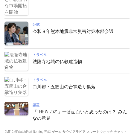
公式
令和８年熊本地震非常災害対策本部会議
トラベル
法隆寺地域の仏教建造物
トラベル
白川郷・五箇山の合掌造り集落
話題
「THE W 2021」一番面白いと思ったのは？- みん
なの意見
CMF
CMFWatchPro2
Nothing
Web3
ゲーム
サウジアラビア
スマートウォッチ
チャット