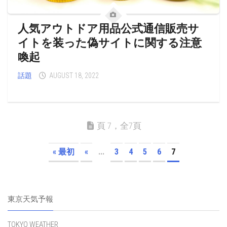
人気アウトドア用品公式通信販売サ
イトを装った偽サイトに関する注意
喚起
話題
AUGUST 18, 2022
頁 7，全7頁
« 最初
«
...
3
4
5
6
7
東京天気予報
TOKYO WEATHER