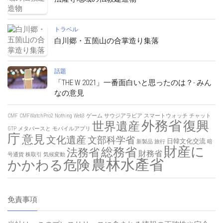
令和８年熊本地震非常災害対策本部会議
トラベル
法隆寺地域の仏教建造物
トラベル
白川郷・五箇山の合掌造り集落
話題
「THE W 2021」一番面白いと思ったのは？- みん
なの意見
CMF
CMFWatchPro2
Nothing
Web3
ゲーム
サウジアラビア
スマートウォッチ
チャット
外務省
復興
世界遺産
GTP
メタバースと
モバイルアプリ
庁
意見
文化遺産
文部科学省
日韓文化交流
新製品
旅行
暗
財産に
総務省
法務省
財務省
号通貨
株取引
気候変動