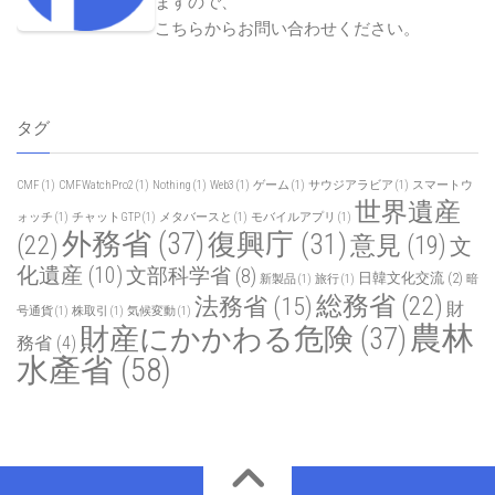
Japan Pop News
日本ポップニュース
記事投稿、広報記事掲載を受け付けており
ますので、
こちらからお問い合わせください
。
タグ
CMF
(1)
CMFWatchPro2
(1)
Nothing
(1)
Web3
(1)
ゲーム
(1)
サウジアラビア
(1)
スマートウ
世界遺産
ォッチ
(1)
チャットGTP
(1)
メタバースと
(1)
モバイルアプリ
(1)
外務省
(37)
復興庁
(31)
(22)
意見
(19)
文
化遺産
(10)
文部科学省
(8)
日韓文化交流
(2)
新製品
(1)
旅行
(1)
暗
総務省
(22)
法務省
(15)
財
号通貨
(1)
株取引
(1)
気候変動
(1)
農林
財産にかかわる危険
(37)
務省
(4)