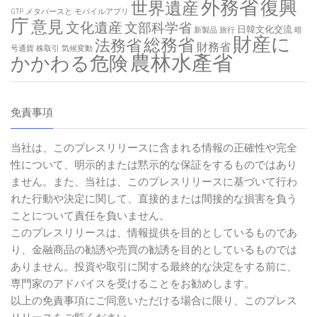
外務省
復興
世界遺産
GTP
メタバースと
モバイルアプリ
庁
意見
文化遺産
文部科学省
日韓文化交流
新製品
旅行
暗
財産に
総務省
法務省
財務省
号通貨
株取引
気候変動
農林水產省
かかわる危険
免責事項
当社は、このプレスリリースに含まれる情報の正確性や完全
性について、明示的または黙示的な保証をするものではあり
ません。また、当社は、このプレスリリースに基づいて行わ
れた行動や決定に関して、直接的または間接的な損害を負う
ことについて責任を負いません。
このプレスリリースは、情報提供を目的としているものであ
り、金融商品の勧誘や売買の勧誘を目的としているものでは
ありません。投資や取引に関する最終的な決定をする前に、
専門家のアドバイスを受けることをお勧めします。
以上の免責事項にご同意いただける場合に限り、このプレス