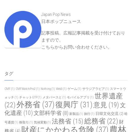
Japan Pop News
日本ポップニュース
記事投稿、広報記事掲載を受け付けており
ますので、
こちらからお問い合わせください
。
タグ
CMF
(1)
CMFWatchPro2
(1)
Nothing
(1)
Web3
(1)
ゲーム
(1)
サウジアラビア
(1)
スマートウ
世界遺産
ォッチ
(1)
チャットGTP
(1)
メタバースと
(1)
モバイルアプリ
(1)
外務省
(37)
復興庁
(31)
(22)
意見
(19)
文
化遺産
(10)
文部科学省
(8)
日韓文化交流
(2)
新製品
(1)
旅行
(1)
暗
総務省
(22)
法務省
(15)
財
号通貨
(1)
株取引
(1)
気候変動
(1)
農林
財産にかかわる危険
(37)
務省
(4)