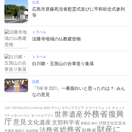
公式
広島市原爆死没者慰霊式並びに平和祈念式参列
等
トラベル
法隆寺地域の仏教建造物
トラベル
白川郷・五箇山の合掌造り集落
話題
「THE W 2021」一番面白いと思ったのは？- みん
なの意見
CMF
CMFWatchPro2
Nothing
Web3
ゲーム
サウジアラビア
スマートウォッチ
チャット
外務省
復興
世界遺産
GTP
メタバースと
モバイルアプリ
庁
意見
文化遺産
文部科学省
日韓文化交流
新製品
旅行
暗
財産に
総務省
法務省
財務省
号通貨
株取引
気候変動