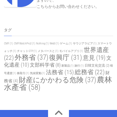
ますので、
こちらからお問い合わせください
。
タグ
CMF
(1)
CMFWatchPro2
(1)
Nothing
(1)
Web3
(1)
ゲーム
(1)
サウジアラビア
(1)
スマートウ
世界遺産
ォッチ
(1)
チャットGTP
(1)
メタバースと
(1)
モバイルアプリ
(1)
外務省
(37)
復興庁
(31)
(22)
意見
(19)
文
化遺産
(10)
文部科学省
(8)
日韓文化交流
(2)
新製品
(1)
旅行
(1)
暗
総務省
(22)
法務省
(15)
財
号通貨
(1)
株取引
(1)
気候変動
(1)
農林
財産にかかわる危険
(37)
務省
(4)
水產省
(58)