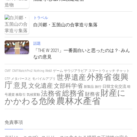
トラベル
白川郷・五箇山の合掌造り集落
話題
「THE W 2021」一番面白いと思ったのは？- みん
なの意見
CMF
CMFWatchPro2
Nothing
Web3
ゲーム
サウジアラビア
スマートウォッチ
チャット
外務省
復興
世界遺産
GTP
メタバースと
モバイルアプリ
庁
意見
文化遺産
文部科学省
日韓文化交流
新製品
旅行
暗
財産に
総務省
法務省
財務省
号通貨
株取引
気候変動
農林水產省
かかわる危険
免責事項