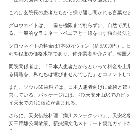
これは玄院長の患者たちから繰り返し聞かれる言葉だ
グロウネイトは、「歯を極限まで削らずに、自然で美
る。一般的なラミネートベニアと一線を画す独自技法
グロウネイトの料金は1本80万ウォン（約87,000円
45％程度の価格水準であり、仲介業者を介さず、韓国
同院関係者は、「日本人患者だからといって料金を上
る構造を、私たちは選びませんでした」とコメントし
また、ソウルBD歯科では、日本人患者向けに施術と韓
営している。パッケージには、KTX天安牙山駅でのピ
イ天安での1泊宿泊が含まれる。
さらに、天安伝統料理「病川スンデクッパ」、天安名
安三距離公園散策、新扶洞文化ストリート観光ガイド