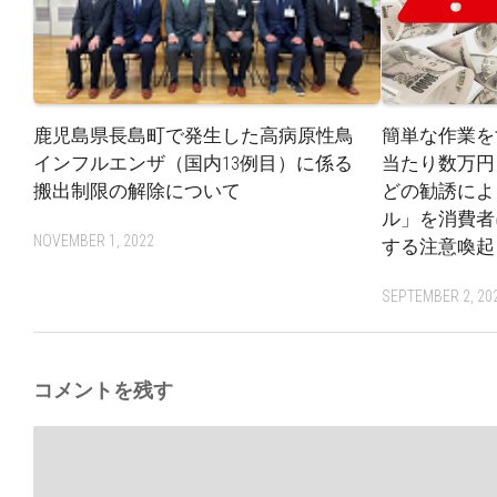
鹿児島県長島町で発生した高病原性鳥
簡単な作業を
インフルエンザ（国内13例目）に係る
当たり数万円
搬出制限の解除について
どの勧誘によ
ル」を消費者
NOVEMBER 1, 2022
する注意喚起
SEPTEMBER 2, 20
コメントを残す