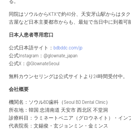
る。
同院はソウルからKTXで約40分、天安牙山駅からはタ
古屋など日本主要都市からも、最短で当日中に到着可
日本人患者専用窓口
公式日本語サイト：
bdbddc.com/jp
公式Instagram：@glownate_japan
公式X：@GlownateSeoul
無料カウンセリングは公式サイトより24時間受付中。
会社概要
機関名：ソウルBD歯科（Seoul BD Dental Clinic）
所在地：韓国 忠清南道 天安市 西北区 不堂洞
診療科目：ラミネートベニア（グロウネイト）・イン
代表院長：文錫俊・玄ジョンミン・金ミンス