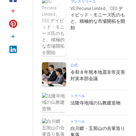
プレスリリース
VG Pecunia Limited、CEO デ
イビッド・モニーズ氏のも
と、積極的な市場開拓を開
始
公式
令和８年熊本地震非常災害
対策本部会議
トラベル
法隆寺地域の仏教建造物
トラベル
白川郷・五箇山の合掌造り
集落