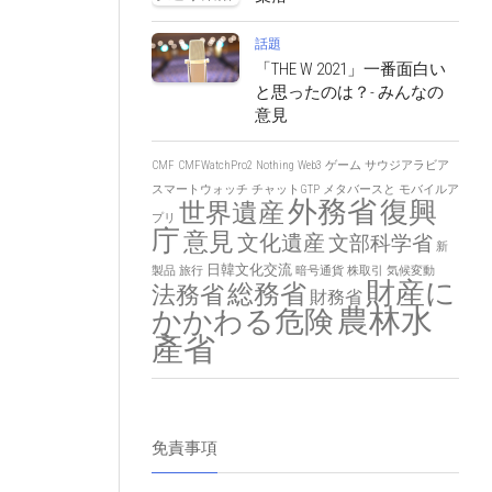
話題
「THE W 2021」一番面白い
と思ったのは？- みんなの
意見
CMF
CMFWatchPro2
Nothing
Web3
ゲーム
サウジアラビア
スマートウォッチ
チャットGTP
メタバースと
モバイルア
外務省
復興
世界遺産
プリ
庁
意見
文化遺産
文部科学省
新
日韓文化交流
製品
旅行
暗号通貨
株取引
気候変動
財産に
総務省
法務省
財務省
農林水
かかわる危険
產省
免責事項