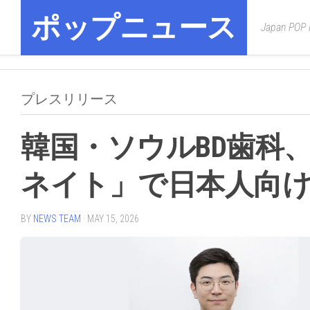
Skip
ポップニュース
to
Japan POP
content
プレスリリース
韓国・ソウルBD歯科
ネイト」で日本人向
BY
NEWS TEAM
· MAY 15, 2026