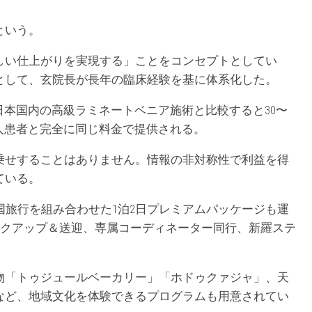
という。
しい仕上がりを実現する」ことをコンセプトとしてい
として、玄院長が長年の臨床経験を基に体系化した。
）。日本国内の高級ラミネートベニア施術と比較すると30〜
人患者と完全に同じ料金で提供される。
乗せすることはありません。情報の非対称性で利益を得
ている。
国旅行を組み合わせた1泊2日プレミアムパッケージも運
ックアップ＆送迎、専属コーディネーター同行、新羅ステ
物「トゥジュールベーカリー」「ホドゥクァジャ」、天
など、地域文化を体験できるプログラムも用意されてい