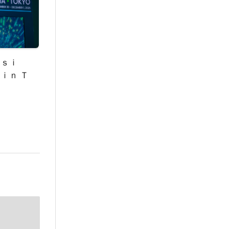
Ａｓｉ
ｉｎ Ｔ