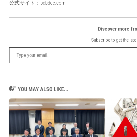
公式サイト：bdbddc.com
Discover mor
Subscribe to get the late
Type your email…
YOU MAY ALSO LIKE...