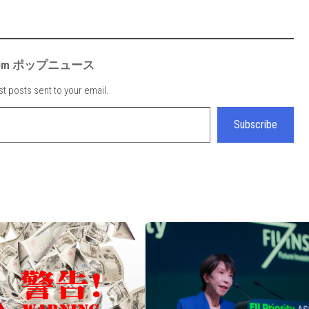
e from ポップニュース
st posts sent to your email.
Subscribe