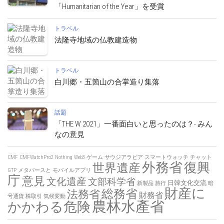
「Humanitarian of the Year」を受賞
トラベル
法隆寺地域の仏教建造物
トラベル
白川郷・五箇山の合掌造り集落
話題
「THE W 2021」一番面白いと思ったのは？- みん
なの意見
CMF
CMFWatchPro2
Nothing
Web3
ゲーム
サウジアラビア
スマートウォッチ
チャット
外務省
復興
世界遺産
GTP
メタバースと
モバイルアプリ
庁
意見
文化遺産
文部科学省
日韓文化交流
新製品
旅行
暗
財産に
総務省
法務省
財務省
号通貨
株取引
気候変動
農林水產省
かかわる危険