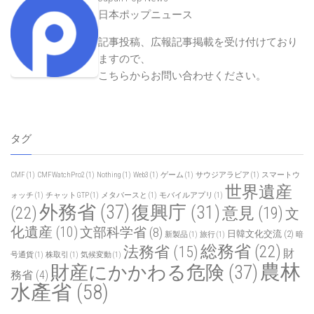
日本ポップニュース
記事投稿、広報記事掲載を受け付けており
ますので、
こちらからお問い合わせください
。
タグ
CMF
(1)
CMFWatchPro2
(1)
Nothing
(1)
Web3
(1)
ゲーム
(1)
サウジアラビア
(1)
スマートウ
世界遺産
ォッチ
(1)
チャットGTP
(1)
メタバースと
(1)
モバイルアプリ
(1)
外務省
(37)
復興庁
(31)
(22)
意見
(19)
文
化遺産
(10)
文部科学省
(8)
日韓文化交流
(2)
新製品
(1)
旅行
(1)
暗
総務省
(22)
法務省
(15)
財
号通貨
(1)
株取引
(1)
気候変動
(1)
農林
財産にかかわる危険
(37)
務省
(4)
水產省
(58)