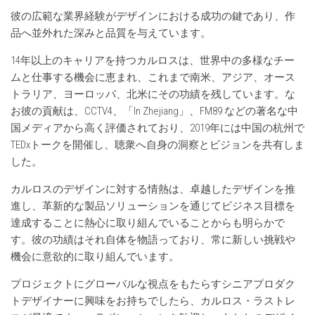
彼の広範な業界経験がデザインにおける成功の鍵であり、作
品へ並外れた深みと品質を与えています。
14年以上のキャリアを持つカルロスは、世界中の多様なチー
ムと仕事する機会に恵まれ、これまで南米、アジア、オース
トラリア、ヨーロッパ、北米にその功績を残しています。な
お彼の貢献は、CCTV4、「In Zhejiang」、FM89 などの著名な中
国メディアから高く評価されており、2019年には中国の杭州で
TEDxトークを開催し、聴衆へ自身の洞察とビジョンを共有しま
した。
カルロスのデザインに対する情熱は、卓越したデザインを推
進し、革新的な製品ソリューションを通じてビジネス目標を
達成することに熱心に取り組んでいることからも明らかで
す。彼の功績はそれ自体を物語っており、常に新しい挑戦や
機会に意欲的に取り組んでいます。
プロジェクトにグローバルな視点をもたらすシニアプロダク
トデザイナーに興味をお持ちでしたら、カルロス・ラストレ