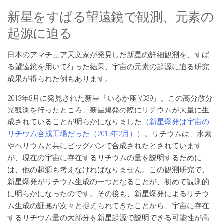
新星をすばる望遠鏡で観測、元素の
起源に迫る
日本のアマチュア天文家が発見した新星の詳細観測を、すば
る望遠鏡を用いて行った結果、宇宙の元素の起源に迫る研究
成果が得られた例もあります。
2013年8月に発見された新星「いるか座 V339」。この高分散分
光観測を行ったところ、新星爆発の際にリチウムが大量に生
成されていることが明らかになりました（
新星爆発は宇宙の
リチウム合成工場だった（2015年2月）
）。リチウムは、水素
やヘリウムと共にビッグバンで合成されたとされています
が、現在の宇宙に存在するリチウムの量を説明するために
は、他の起源も考えなければなりません。この観測研究で、
新星爆発がリチウム生成の一つとなることが、初めて観測的
に明らかになったのです。その後も、新星爆発によるリチウ
ム生成の証拠が次々と捉えられてきたことから、宇宙に存在
するリチウム量の大部分を新星起源で説明できる可能性が高