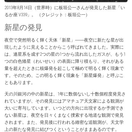
2013年8月14日（世界時）に板垣公一さんが発見した新星「い
るか座 V339」。 （クレジット：板垣公一）
新星の発見
夜空で突然明るく輝く天体「新星」――夜空に新たな星が出
現したように見えることからこう呼ばれてきました。実際に
は、連星系を成す2つの星の1つから流れ出したガスが、もう1
つの白色矮星（わいせい）の表面に降り積もり、それがある
量を超えたときに核爆発を起こして極めて明るく輝く現象で
す。そのため、この明るく輝く現象を「新星爆発」と呼ぶこ
ともあります。
天の川銀河の中の新星は、1年に数個ないし十数個程度発見さ
れていますが、その発見にはアマチュア天文家による観測が
大いに寄与しています。いつどの方向に出現するか予測でき
ない新星は、夜空を日々くまなく捜索する地道な観測で発見
されます。また、発見後に行われる緻密な追観測が、天文学
上の新たな発見に結びつくということがままあるのです。