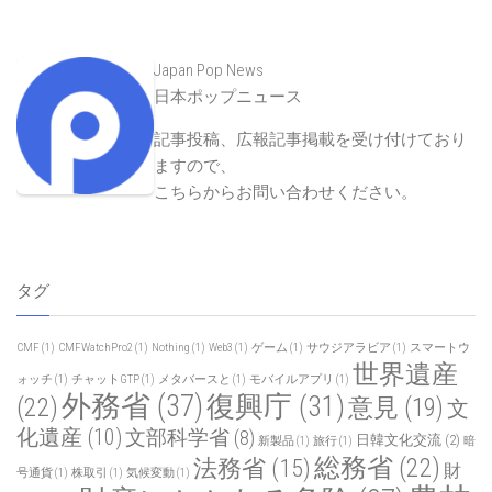
Japan Pop News
日本ポップニュース
記事投稿、広報記事掲載を受け付けており
ますので、
こちらからお問い合わせください
。
タグ
CMF
(1)
CMFWatchPro2
(1)
Nothing
(1)
Web3
(1)
ゲーム
(1)
サウジアラビア
(1)
スマートウ
世界遺産
ォッチ
(1)
チャットGTP
(1)
メタバースと
(1)
モバイルアプリ
(1)
外務省
(37)
復興庁
(31)
(22)
意見
(19)
文
化遺産
(10)
文部科学省
(8)
日韓文化交流
(2)
新製品
(1)
旅行
(1)
暗
総務省
(22)
法務省
(15)
財
号通貨
(1)
株取引
(1)
気候変動
(1)