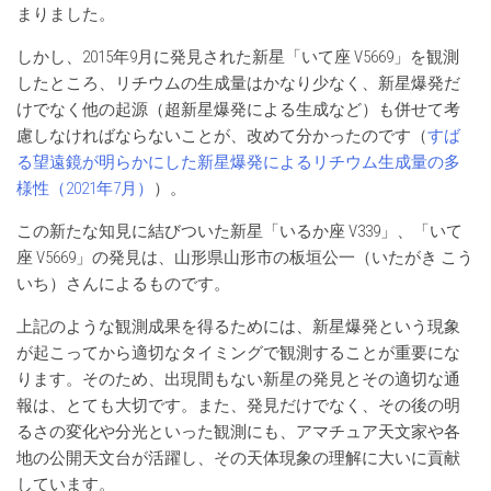
まりました。
しかし、2015年9月に発見された新星「いて座 V5669」を観測
したところ、リチウムの生成量はかなり少なく、新星爆発だ
けでなく他の起源（超新星爆発による生成など）も併せて考
慮しなければならないことが、改めて分かったのです（
すば
る望遠鏡が明らかにした新星爆発によるリチウム生成量の多
様性（2021年7月）
）。
この新たな知見に結びついた新星「いるか座 V339」、「いて
座 V5669」の発見は、山形県山形市の板垣公一（いたがき こう
いち）さんによるものです。
上記のような観測成果を得るためには、新星爆発という現象
が起こってから適切なタイミングで観測することが重要にな
ります。そのため、出現間もない新星の発見とその適切な通
報は、とても大切です。また、発見だけでなく、その後の明
るさの変化や分光といった観測にも、アマチュア天文家や各
地の公開天文台が活躍し、その天体現象の理解に大いに貢献
しています。