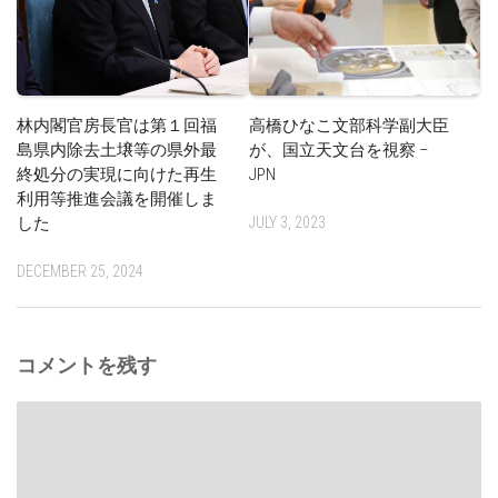
林内閣官房長官は第１回福
高橋ひなこ文部科学副大臣
島県内除去土壌等の県外最
が、国立天文台を視察 –
終処分の実現に向けた再生
JPN
利用等推進会議を開催しま
した
JULY 3, 2023
DECEMBER 25, 2024
コメントを残す