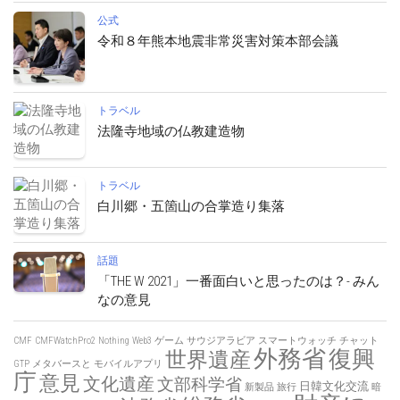
公式
令和８年熊本地震非常災害対策本部会議
トラベル
法隆寺地域の仏教建造物
トラベル
白川郷・五箇山の合掌造り集落
話題
「THE W 2021」一番面白いと思ったのは？- みん
なの意見
CMF
CMFWatchPro2
Nothing
Web3
ゲーム
サウジアラビア
スマートウォッチ
チャット
外務省
復興
世界遺産
GTP
メタバースと
モバイルアプリ
庁
意見
文化遺産
文部科学省
日韓文化交流
新製品
旅行
暗