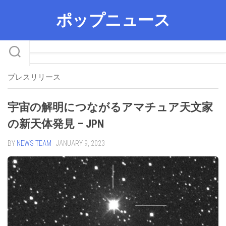
Skip
ポップニュース
to
content
プレスリリース
宇宙の解明につながるアマチュア天文家
の新天体発見 – JPN
BY
NEWS TEAM
· JANUARY 9, 2023