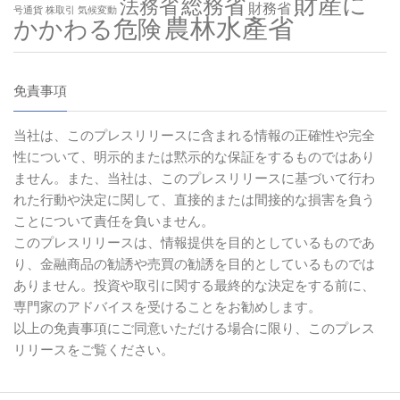
財産に
総務省
法務省
財務省
号通貨
株取引
気候変動
農林水產省
かかわる危険
免責事項
当社は、このプレスリリースに含まれる情報の正確性や完全
性について、明示的または黙示的な保証をするものではあり
ません。また、当社は、このプレスリリースに基づいて行わ
れた行動や決定に関して、直接的または間接的な損害を負う
ことについて責任を負いません。
このプレスリリースは、情報提供を目的としているものであ
り、金融商品の勧誘や売買の勧誘を目的としているものでは
ありません。投資や取引に関する最終的な決定をする前に、
専門家のアドバイスを受けることをお勧めします。
以上の免責事項にご同意いただける場合に限り、このプレス
リリースをご覧ください。