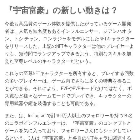
『宇宙富豪』の新しい動きは
？
今後も高品質のゲーム体験を提供したがっているゲーム開発
者は、人気も知名度もあるインフルエンサー、ジアンハオ タ
ン、トシ チャン、ユンラジャをモデルにしたNFTキャラクター
をリリースした。上記のNFTキャラクターは他のプレイヤーよ
りも、短時間でランクアップできるよう、特別なスキルを加
えた至尊レベルのキャラクターだという。
これらの至尊NFTキャラクターを所有すると、プレイする回数
の多いプレイヤーは、ゲーム内でさらに多くの特典を得るこ
とができる。それにより、PVEやPVPモードだけではなく、ボ
ス戦など様々なゲームモードでプレイでき、キャラクターの
専用武器や鎧を装備することも可能である。
また、は、Instagramで計100万人以上のフォロワーを持つ３名
のコラボインフルエンサーは、『宇宙富豪』のコンセプトと
ゲームを気に入っており、フォロワーさんにもシェアしてい
るという。3人は『宇宙富豪』と各自のNFTキャラに関連する