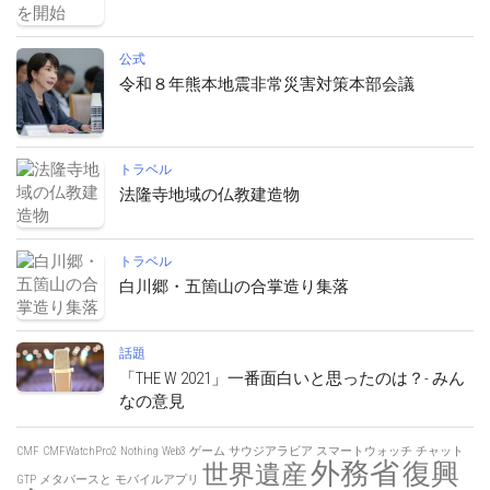
公式
令和８年熊本地震非常災害対策本部会議
トラベル
法隆寺地域の仏教建造物
トラベル
白川郷・五箇山の合掌造り集落
話題
「THE W 2021」一番面白いと思ったのは？- みん
なの意見
CMF
CMFWatchPro2
Nothing
Web3
ゲーム
サウジアラビア
スマートウォッチ
チャット
外務省
復興
世界遺産
GTP
メタバースと
モバイルアプリ