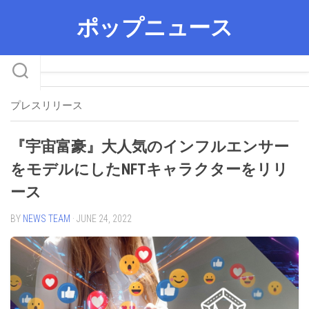
Skip
ポップニュース
to
content
プレスリリース
『宇宙富豪』大人気のインフルエンサー
をモデルにしたNFTキャラクターをリリ
ース
BY
NEWS TEAM
· JUNE 24, 2022