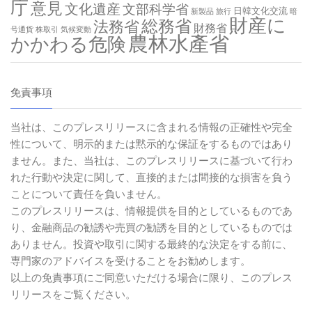
庁
意見
文化遺産
文部科学省
日韓文化交流
新製品
旅行
暗
財産に
総務省
法務省
財務省
号通貨
株取引
気候変動
農林水產省
かかわる危険
免責事項
当社は、このプレスリリースに含まれる情報の正確性や完全
性について、明示的または黙示的な保証をするものではあり
ません。また、当社は、このプレスリリースに基づいて行わ
れた行動や決定に関して、直接的または間接的な損害を負う
ことについて責任を負いません。
このプレスリリースは、情報提供を目的としているものであ
り、金融商品の勧誘や売買の勧誘を目的としているものでは
ありません。投資や取引に関する最終的な決定をする前に、
専門家のアドバイスを受けることをお勧めします。
以上の免責事項にご同意いただける場合に限り、このプレス
リリースをご覧ください。