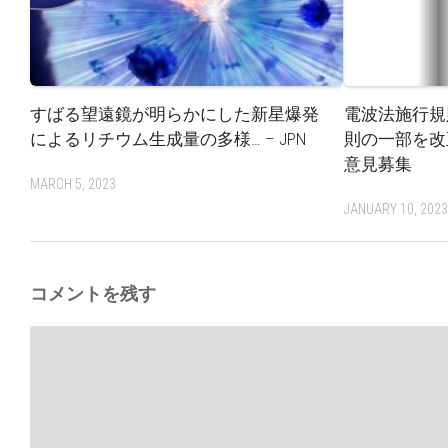
すばる望遠鏡が明らかにした新星爆発
電波法施行規
によるリチウム生成量の多様… – JPN
則の一部を改
意見募集
MARCH 5, 2023
JANUARY 10, 202
コメントを残す