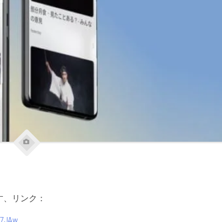
す、リンク：
47JAw