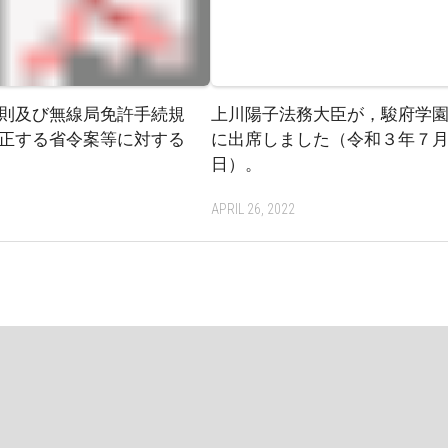
則及び無線局免許手続規
上川陽子法務大臣が，駿府学
正する省令案等に対する
に出席しました（令和３年７
日）。
3
APRIL 26, 2022