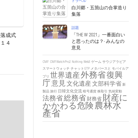
トラベル
白川郷・五箇山の合掌造り
集落
話題
園落成式
「THE W 2021」一番面白い
と思ったのは？- みんなの
月１４
意見
CMF
CMFWatchPro2
Nothing
Web3
ゲーム
サウジアラビア
スマートウォッチ
チャットGTP
メタバースと
モバイルア
外務省
復興
世界遺産
プリ
庁
意見
文化遺産
文部科学省
新
日韓文化交流
製品
旅行
暗号通貨
株取引
気候変動
財産に
総務省
法務省
財務省
農林水
かかわる危険
產省