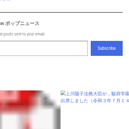
e from ポップニュース
st posts sent to your email.
Subscribe