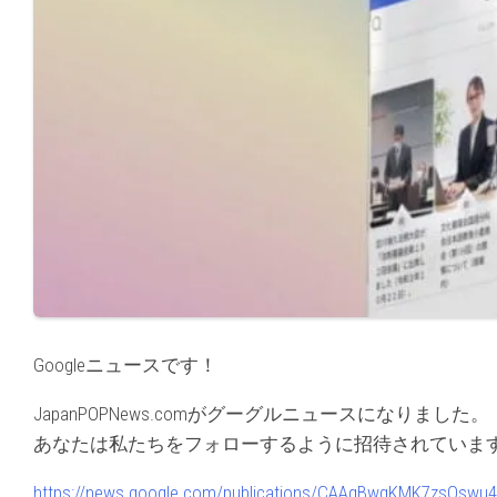
Googleニュースです！
JapanPOPNews.comがグーグルニュースになりました。
あなたは私たちをフォローするように招待されていま
https://news.google.com/publications/CAAqBwgKMK7zsQswu