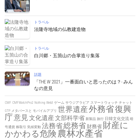
トラベル
法隆寺地域の仏教建造物
トラベル
白川郷・五箇山の合掌造り集落
話題
「THE W 2021」一番面白いと思ったのは？- みん
なの意見
CMF
CMFWatchPro2
Nothing
Web3
ゲーム
サウジアラビア
スマートウォッチ
チャット
外務省
復興
世界遺産
GTP
メタバースと
モバイルアプリ
庁
意見
文化遺産
文部科学省
日韓文化交流
新製品
旅行
暗
財産に
総務省
法務省
財務省
号通貨
株取引
気候変動
農林水產省
かかわる危険