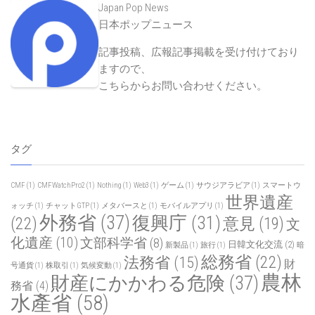
Japan Pop News
日本ポップニュース
記事投稿、広報記事掲載を受け付けており
ますので、
こちらからお問い合わせください
。
タグ
CMF
(1)
CMFWatchPro2
(1)
Nothing
(1)
Web3
(1)
ゲーム
(1)
サウジアラビア
(1)
スマートウ
世界遺産
ォッチ
(1)
チャットGTP
(1)
メタバースと
(1)
モバイルアプリ
(1)
外務省
(37)
復興庁
(31)
(22)
意見
(19)
文
化遺産
(10)
文部科学省
(8)
日韓文化交流
(2)
新製品
(1)
旅行
(1)
暗
総務省
(22)
法務省
(15)
財
号通貨
(1)
株取引
(1)
気候変動
(1)
農林
財産にかかわる危険
(37)
務省
(4)
水產省
(58)