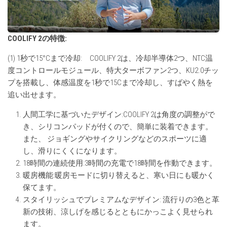
COOLIFY 2
の特徴
:
(1) 1秒で15°Cまで冷却: COOLIFY 2は、冷却半導体2つ、NTC温
度コントロールモジュール、特大ターボファン2つ、KU2.0チッ
プを搭載し、体感温度を1秒で15Cまで冷却し、すばやく熱を
追い出せます。
人間工学に基づいたデザイン:COOLIFY 2は角度の調整がで
き、シリコンパッドが付くので、簡単に装着できます。
また、 ジョギングやサイクリングなどのスポーツに適
し、滑りにくくになります。
18時間の連続使用:3時間の充電で18時間を作動できます。
暖房機能:暖房モードに切り替えると、寒い日にも暖かく
保てます。
スタイリッシュでプレミアムなデザイン: 流行りの3色と革
新の技術、涼しげを感じるとともにかっこよく見せられ
ます。