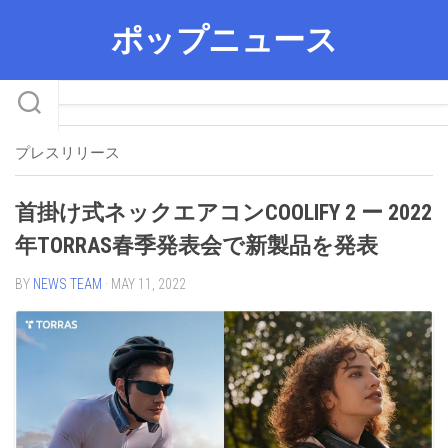
Skip
ポップニュース
to
content
プレスリリース
首掛け式ネックエアコンCOOLIFY 2 ー 2022
年TORRAS春季発表会で新製品を発表
BY
NEWS TEAM
· MAY 11, 2022