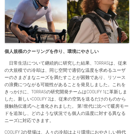
個人規模
のクーリングを
作
り
、環境
にやさしい
日常生活について継続的に研究した結果、TORRASは、従来
の大規模での冷却は、同じ空間で適切な温度を求めるユーザ
ーのさまざまなニーズを満たすことが困難であり、リソース
の浪費につながる可能性があることを発見しました。これを
きっかけに、TORRASの研究開発チームはCOOLIFY 1に革新しま
した。新しいCOOLIFY 2は、従来の空気を送るだけのものから
接触熱伝達式へと進化されました。 第1世代に比べて暖房モー
ドを追加し、どのような状況でも個人の温度に対する異なる
ニーズに対応できます。
COOLIFY 2の登場は、人々の冷却はより環境におやさしい時代