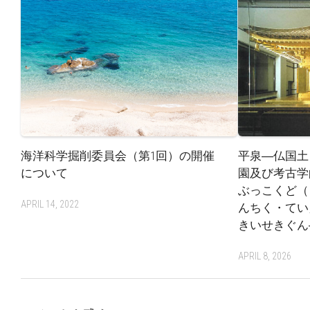
海洋科学掘削委員会（第1回）の開催
平泉―仏国土
について
園及び考古学
ぶっこくど（
APRIL 14, 2022
んちく・てい
きいせきぐん
APRIL 8, 2026