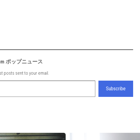
e from ポップニュース
st posts sent to your email.
Subscribe