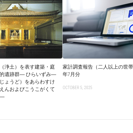
（浄土）を表す建築・庭
家計調査報告（二人以上の世帯）
的遺跡群― ひらいずみ―
年7月分
じょうど）をあらわすけ
OCTOBER 5, 2025
えんおよびこうこがくて
―