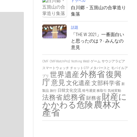
トラベル
白川郷・五箇山の合掌造り
集落
話題
「THE W 2021」一番面白い
と思ったのは？- みんなの
意見
CMF
CMFWatchPro2
Nothing
Web3
ゲーム
サウジアラビア
スマートウォッチ
チャットGTP
メタバースと
モバイルア
外務省
復興
世界遺産
プリ
庁
意見
文化遺産
文部科学省
新
日韓文化交流
製品
旅行
暗号通貨
株取引
気候変動
財産に
総務省
法務省
財務省
農林水
かかわる危険
產省