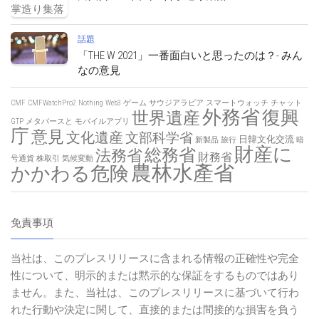
話題
「THE W 2021」一番面白いと思ったのは？- みん
なの意見
CMF
CMFWatchPro2
Nothing
Web3
ゲーム
サウジアラビア
スマートウォッチ
チャット
外務省
復興
世界遺産
GTP
メタバースと
モバイルアプリ
庁
意見
文化遺産
文部科学省
日韓文化交流
新製品
旅行
暗
財産に
総務省
法務省
財務省
号通貨
株取引
気候変動
農林水產省
かかわる危険
免責事項
当社は、このプレスリリースに含まれる情報の正確性や完全
性について、明示的または黙示的な保証をするものではあり
ません。また、当社は、このプレスリリースに基づいて行わ
れた行動や決定に関して、直接的または間接的な損害を負う