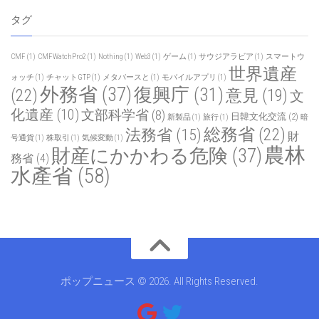
タグ
CMF
(1)
CMFWatchPro2
(1)
Nothing
(1)
Web3
(1)
ゲーム
(1)
サウジアラビア
(1)
スマートウ
世界遺産
ォッチ
(1)
チャットGTP
(1)
メタバースと
(1)
モバイルアプリ
(1)
外務省
(37)
復興庁
(31)
(22)
意見
(19)
文
化遺産
(10)
文部科学省
(8)
日韓文化交流
(2)
新製品
(1)
旅行
(1)
暗
総務省
(22)
法務省
(15)
財
号通貨
(1)
株取引
(1)
気候変動
(1)
農林
財産にかかわる危険
(37)
務省
(4)
水產省
(58)
ポップニュース © 2026. All Rights Reserved.