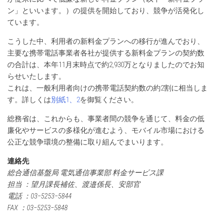
ン」といいます。）の提供を開始しており、競争が活発化し
ています。
こうした中、利用者の新料金プランへの移行が進んでおり、
主要な携帯電話事業者各社が提供する新料金プランの契約数
の合計は、本年11月末時点で約2,930万となりましたのでお知
らせいたします。
これは、一般利用者向けの携帯電話契約数の約2割に相当しま
す。詳しくは
別紙1、2
を御覧ください。
総務省は、これからも、事業者間の競争を通じて、料金の低
廉化やサービスの多様化が進むよう、モバイル市場における
公正な競争環境の整備に取り組んでまいります。
連絡先
総合通信基盤局 電気通信事業部 料金サービス課
担当 ：望月課長補佐、渡邉係長、安部官
電話 ：03−5253−5844
FAX ：03−5253−5848