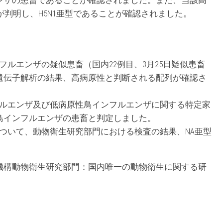
ンザの患畜であることが確認されました。また、当該高
判明し、H5N1亜型であることが確認されました。
ルエンザの疑似患畜（国内22例目、3月25日疑似患畜
遺伝子解析の結果、高病原性と判断される配列が確認さ
フルエンザ及び低病原性鳥インフルエンザに関する特定家
鳥インフルエンザの患畜と判定しました。
ついて、動物衛生研究部門における検査の結果、NA亜型
機構動物衛生研究部門：国内唯一の動物衛生に関する研