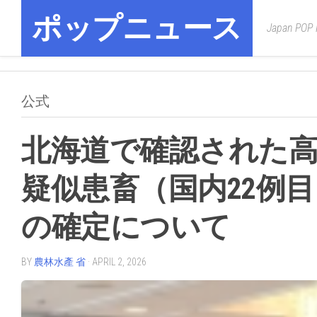
Skip
ポップニュース
to
Japan POP
content
公式
北海道で確認された
疑似患畜（国内22例
の確定について
BY
農林水產 省
· APRIL 2, 2026