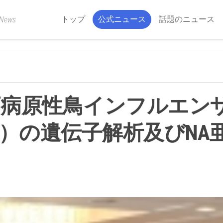
トップ
公式ニュース
話題のニュース
 News
高病原性鳥インフルエン
目）の遺伝子解析及びNA