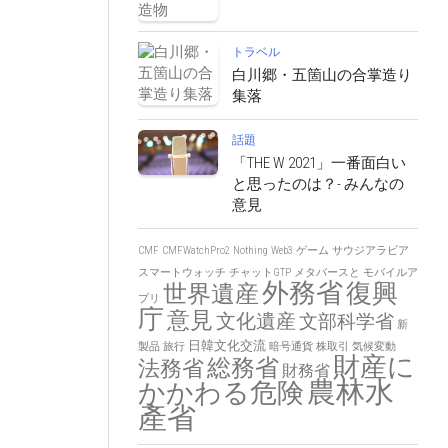
トラベル
白川郷・五箇山の合掌造り
集落
話題
「THE W 2021」一番面白い
と思ったのは？- みんなの
意見
CMF
CMFWatchPro2
Nothing
Web3
ゲーム
サウジアラビア
スマートウォッチ
チャットGTP
メタバースと
モバイルア
外務省
復興
世界遺産
プリ
庁
意見
文化遺産
文部科学省
新
日韓文化交流
製品
旅行
暗号通貨
株取引
気候変動
財産に
総務省
法務省
財務省
農林水
かかわる危険
產省