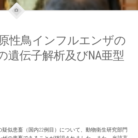
原性鳥インフルエンザの
の遺伝子解析及びNA亜型
疑似患畜（国内22例目）について、動物衛生研究部門