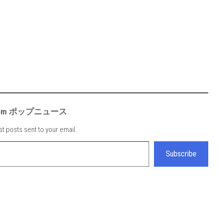
e from ポップニュース
st posts sent to your email.
Subscribe