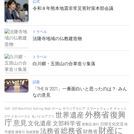
公式
令和８年熊本地震非常災害対策本部会議
トラベル
法隆寺地域の仏教建造物
トラベル
白川郷・五箇山の合掌造り集落
話題
「THE W 2021」一番面白いと思ったのは？- みん
なの意見
CMF
CMFWatchPro2
Nothing
Web3
ゲーム
サウジアラビア
スマートウォッチ
チャット
外務省
復興
世界遺産
GTP
メタバースと
モバイルアプリ
庁
意見
文化遺産
文部科学省
日韓文化交流
新製品
旅行
暗
財産に
総務省
法務省
財務省
号通貨
株取引
気候変動