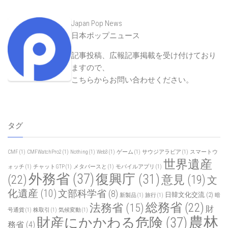
Japan Pop News
日本ポップニュース
記事投稿、広報記事掲載を受け付けており
ますので、
こちらからお問い合わせください
。
タグ
CMF
(1)
CMFWatchPro2
(1)
Nothing
(1)
Web3
(1)
ゲーム
(1)
サウジアラビア
(1)
スマートウ
世界遺産
ォッチ
(1)
チャットGTP
(1)
メタバースと
(1)
モバイルアプリ
(1)
外務省
(37)
復興庁
(31)
(22)
意見
(19)
文
化遺産
(10)
文部科学省
(8)
日韓文化交流
(2)
新製品
(1)
旅行
(1)
暗
総務省
(22)
法務省
(15)
財
号通貨
(1)
株取引
(1)
気候変動
(1)
農林
財産にかかわる危険
(37)
務省
(4)