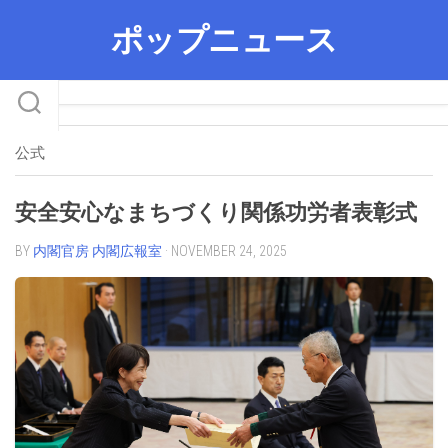
Skip
ポップニュース
to
content
公式
安全安心なまちづくり関係功労者表彰式
BY
内閣官房 内閣広報室
· NOVEMBER 24, 2025