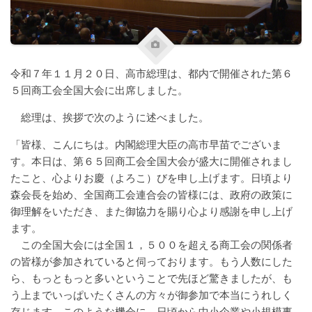
令和７年１１月２０日、高市総理は、都内で開催された第６
５回商工会全国大会に出席しました。
総理は、挨拶で次のように述べました。
「皆様、こんにちは。内閣総理大臣の高市早苗でございま
す。本日は、第６５回商工会全国大会が盛大に開催されまし
たこと、心よりお慶（よろこ）びを申し上げます。日頃より
森会長を始め、全国商工会連合会の皆様には、政府の政策に
御理解をいただき、また御協力を賜り心より感謝を申し上げ
ます。
この全国大会には全国１，５００を超える商工会の関係者
の皆様が参加されていると伺っております。もう人数にした
ら、もっともっと多いということで先ほど驚きましたが、も
う上までいっぱいたくさんの方々が御参加で本当にうれしく