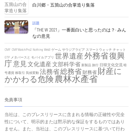
白川郷・五箇山の合掌造り集落
話題
「THE W 2021」一番面白いと思ったのは？- みん
なの意見
CMF
CMFWatchPro2
Nothing
Web3
ゲーム
サウジアラビア
スマートウォッチ
チャット
外務省
復興
世界遺産
GTP
メタバースと
モバイルアプリ
庁
意見
文化遺産
文部科学省
日韓文化交流
新製品
旅行
暗
財産に
総務省
法務省
財務省
号通貨
株取引
気候変動
農林水產省
かかわる危険
免責事項
当社は、このプレスリリースに含まれる情報の正確性や完全
性について、明示的または黙示的な保証をするものではあり
ません。また、当社は、このプレスリリースに基づいて行わ