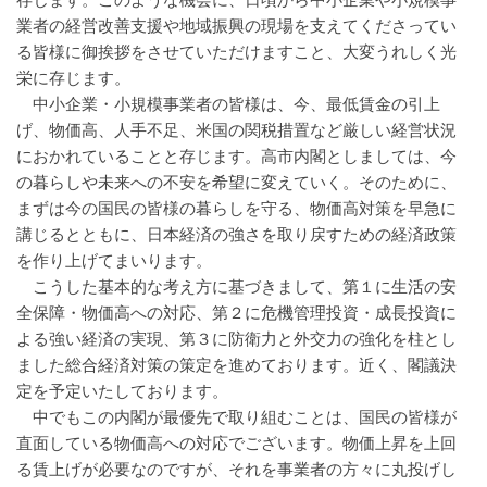
存じます。このような機会に、日頃から中小企業や小規模事
業者の経営改善支援や地域振興の現場を支えてくださってい
る皆様に御挨拶をさせていただけますこと、大変うれしく光
栄に存じます。
中小企業・小規模事業者の皆様は、今、最低賃金の引上
げ、物価高、人手不足、米国の関税措置など厳しい経営状況
におかれていることと存じます。高市内閣としましては、今
の暮らしや未来への不安を希望に変えていく。そのために、
まずは今の国民の皆様の暮らしを守る、物価高対策を早急に
講じるとともに、日本経済の強さを取り戻すための経済政策
を作り上げてまいります。
こうした基本的な考え方に基づきまして、第１に生活の安
全保障・物価高への対応、第２に危機管理投資・成長投資に
よる強い経済の実現、第３に防衛力と外交力の強化を柱とし
ました総合経済対策の策定を進めております。近く、閣議決
定を予定いたしております。
中でもこの内閣が最優先で取り組むことは、国民の皆様が
直面している物価高への対応でございます。物価上昇を上回
る賃上げが必要なのですが、それを事業者の方々に丸投げし