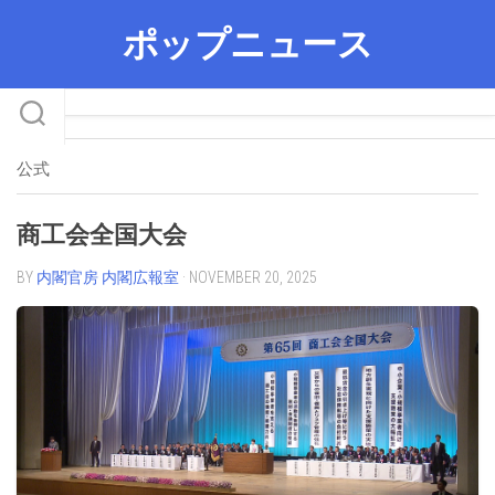
Skip
ポップニュース
to
content
公式
商工会全国大会
BY
内閣官房 内閣広報室
· NOVEMBER 20, 2025