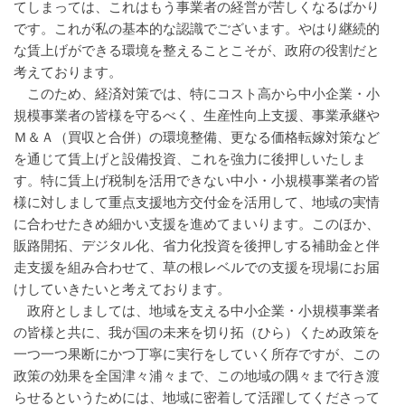
てしまっては、これはもう事業者の経営が苦しくなるばかり
です。これが私の基本的な認識でございます。やはり継続的
な賃上げができる環境を整えることこそが、政府の役割だと
考えております。
このため、経済対策では、特にコスト高から中小企業・小
規模事業者の皆様を守るべく、生産性向上支援、事業承継や
Ｍ＆Ａ（買収と合併）の環境整備、更なる価格転嫁対策など
を通じて賃上げと設備投資、これを強力に後押しいたしま
す。特に賃上げ税制を活用できない中小・小規模事業者の皆
様に対しまして重点支援地方交付金を活用して、地域の実情
に合わせたきめ細かい支援を進めてまいります。このほか、
販路開拓、デジタル化、省力化投資を後押しする補助金と伴
走支援を組み合わせて、草の根レベルでの支援を現場にお届
けしていきたいと考えております。
政府としましては、地域を支える中小企業・小規模事業者
の皆様と共に、我が国の未来を切り拓（ひら）くため政策を
一つ一つ果断にかつ丁寧に実行をしていく所存ですが、この
政策の効果を全国津々浦々まで、この地域の隅々まで行き渡
らせるというためには、地域に密着して活躍してくださって