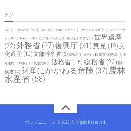
タグ
CMF
(1)
CMFWatchPro2
(1)
Nothing
(1)
Web3
(1)
ゲーム
(1)
サウジアラビア
(1)
スマートウ
世界遺産
ォッチ
(1)
チャットGTP
(1)
メタバースと
(1)
モバイルアプリ
(1)
外務省
(37)
復興庁
(31)
(22)
意見
(19)
文
化遺産
(10)
文部科学省
(8)
日韓文化交流
(2)
新製品
(1)
旅行
(1)
暗
総務省
(22)
法務省
(15)
財
号通貨
(1)
株取引
(1)
気候変動
(1)
農林
財産にかかわる危険
(37)
務省
(4)
水產省
(58)
ポップニュース © 2026. All Rights Reserved.