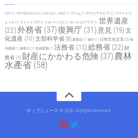
CMF
(1)
CMFWatchPro2
(1)
Nothing
(1)
Web3
(1)
ゲーム
(1)
サウジアラビア
(1)
スマートウ
世界遺産
ォッチ
(1)
チャットGTP
(1)
メタバースと
(1)
モバイルアプリ
(1)
外務省
(37)
復興庁
(31)
(22)
意見
(19)
文
化遺産
(10)
文部科学省
(8)
日韓文化交流
(2)
新製品
(1)
旅行
(1)
暗
総務省
(22)
法務省
(15)
財
号通貨
(1)
株取引
(1)
気候変動
(1)
農林
財産にかかわる危険
(37)
務省
(4)
水產省
(58)
ポップニュース © 2026. All Rights Reserved.