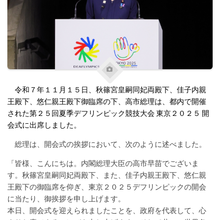
令和７年１１月１５日、秋篠宮皇嗣同妃両殿下、佳子内親
王殿下、悠仁親王殿下御臨席の下、高市総理は、都内で開催
された第２５回夏季デフリンピック競技大会 東京２０２５ 開
会式に出席しました。
総理は、開会式の挨拶において、次のように述べました。
「皆様、こんにちは。内閣総理大臣の高市早苗でございま
す。秋篠宮皇嗣同妃両殿下、また、佳子内親王殿下、悠仁親
王殿下の御臨席を仰ぎ、東京２０２５デフリンピックの開会
に当たり、御挨拶を申し上げます。
本日、開会式を迎えられましたことを、政府を代表して、心