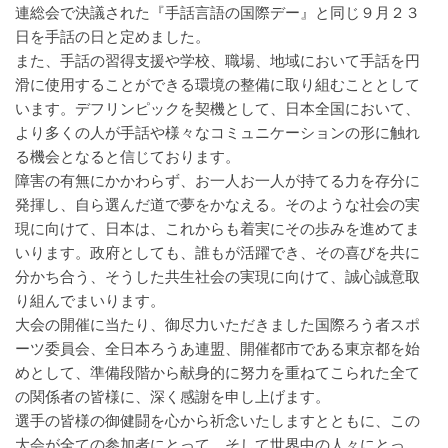
連総会で決議された『手話言語の国際デー』と同じ９月２３
日を手話の日と定めました。
また、手話の習得支援や学校、職場、地域において手話を円
滑に使用することができる環境の整備に取り組むこととして
います。デフリンピックを契機として、日本全国において、
より多くの人が手話や様々なコミュニケーションの形に触れ
る機会となると信じております。
障害の有無にかかわらず、お一人お一人が持てる力を存分に
発揮し、自ら選んだ道で夢をかなえる。そのような社会の実
現に向けて、日本は、これからも着実にその歩みを進めてま
いります。政府としても、誰もが活躍でき、その喜びを共に
分かち合う、そうした共生社会の実現に向けて、誠心誠意取
り組んでまいります。
大会の開催に当たり、御尽力いただきました国際ろう者スポ
ーツ委員会、全日本ろうあ連盟、開催都市である東京都を始
めとして、準備段階から献身的に努力を重ねてこられた全て
の関係者の皆様に、深く感謝を申し上げます。
選手の皆様の御健闘を心から祈念いたしますとともに、この
大会が全ての参加者にとって、そして世界中の人々にとっ