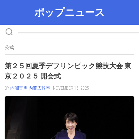
Skip
ポップニュース
to
content
公式
第２５回夏季デフリンピック競技大会 東
京２０２５ 開会式
BY
内閣官房 内閣広報室
· NOVEMBER 16, 2025