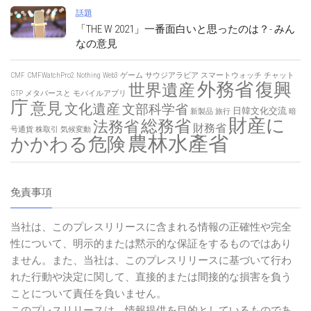
話題
「THE W 2021」一番面白いと思ったのは？- みん
なの意見
CMF
CMFWatchPro2
Nothing
Web3
ゲーム
サウジアラビア
スマートウォッチ
チャット
外務省
復興
世界遺産
GTP
メタバースと
モバイルアプリ
庁
意見
文化遺産
文部科学省
日韓文化交流
新製品
旅行
暗
財産に
総務省
法務省
財務省
号通貨
株取引
気候変動
農林水產省
かかわる危険
免責事項
当社は、このプレスリリースに含まれる情報の正確性や完全
性について、明示的または黙示的な保証をするものではあり
ません。また、当社は、このプレスリリースに基づいて行わ
れた行動や決定に関して、直接的または間接的な損害を負う
ことについて責任を負いません。
このプレスリリースは、情報提供を目的としているものであ