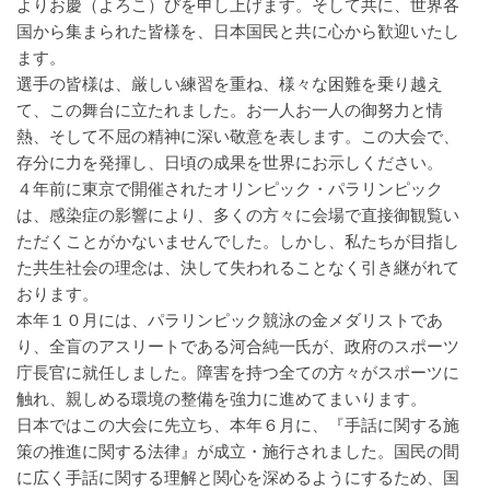
よりお慶（よろこ）びを申し上げます。そして共に、世界各
国から集まられた皆様を、日本国民と共に心から歓迎いたし
ます。
選手の皆様は、厳しい練習を重ね、様々な困難を乗り越え
て、この舞台に立たれました。お一人お一人の御努力と情
熱、そして不屈の精神に深い敬意を表します。この大会で、
存分に力を発揮し、日頃の成果を世界にお示しください。
４年前に東京で開催されたオリンピック・パラリンピック
は、感染症の影響により、多くの方々に会場で直接御観覧い
ただくことがかないませんでした。しかし、私たちが目指し
た共生社会の理念は、決して失われることなく引き継がれて
おります。
本年１０月には、パラリンピック競泳の金メダリストであ
り、全盲のアスリートである河合純一氏が、政府のスポーツ
庁長官に就任しました。障害を持つ全ての方々がスポーツに
触れ、親しめる環境の整備を強力に進めてまいります。
日本ではこの大会に先立ち、本年６月に、『手話に関する施
策の推進に関する法律』が成立・施行されました。国民の間
に広く手話に関する理解と関心を深めるようにするため、国