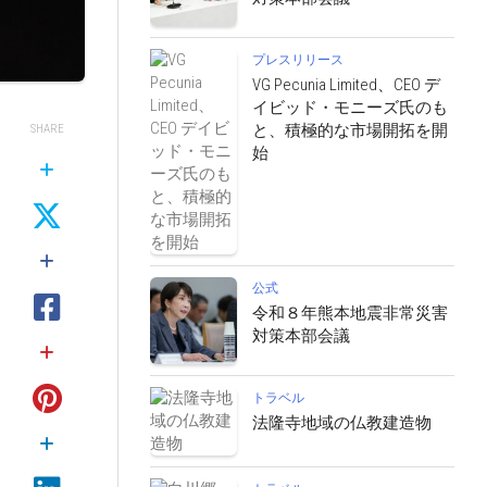
プレスリリース
VG Pecunia Limited、CEO デ
イビッド・モニーズ氏のも
と、積極的な市場開拓を開
SHARE
始
公式
令和８年熊本地震非常災害
対策本部会議
トラベル
法隆寺地域の仏教建造物