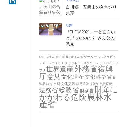
トラベル
白川郷・五箇山の合掌造り
集落
話題
「THE W 2021」一番面白い
と思ったのは？- みんなの
意見
CMF
CMFWatchPro2
Nothing
Web3
ゲーム
サウジアラビア
スマートウォッチ
チャットGTP
メタバースと
モバイルア
外務省
復興
世界遺産
プリ
庁
意見
文化遺産
文部科学省
新
日韓文化交流
製品
旅行
暗号通貨
株取引
気候変動
財産に
総務省
法務省
財務省
農林水
かかわる危険
產省