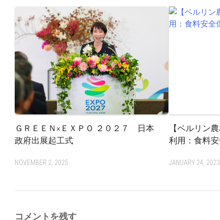
ＧＲＥＥＮ×ＥＸＰＯ ２０２７ 日本
【ベルリン農
政府出展起工式
利用：食料安
NOVEMBER 2, 2025
JANUARY 24, 202
コメントを残す