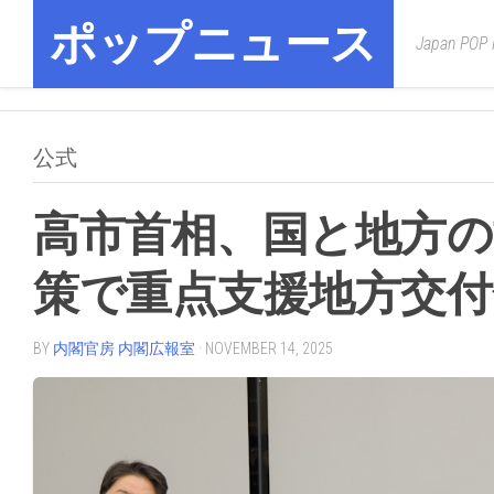
Skip
ポップニュース
to
Japan POP
content
公式
高市首相、国と地方の
策で重点支援地方交付
BY
内閣官房 内閣広報室
· NOVEMBER 14, 2025