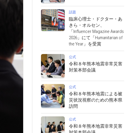
話題
臨床心理士・ドクター・あ
きら・オルセン、
「Influencer Magazine Awards
2026」にて「Humanitarian of
the Year」を受賞
公式
令和８年熊本地震非常災害
対策本部会議
公式
令和８年熊本地震による被
災状況視察のための熊本県
訪問
公式
令和８年熊本地震非常災害
対策本部会議