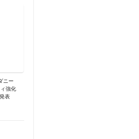
）ダニー
ティ強化
を発表