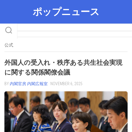
Skip
ポップニュース
to
content
公式
外国人の受入れ・秩序ある共生社会実現
に関する関係閣僚会議
BY
内閣官房 内閣広報室
· NOVEMBER 6, 2025