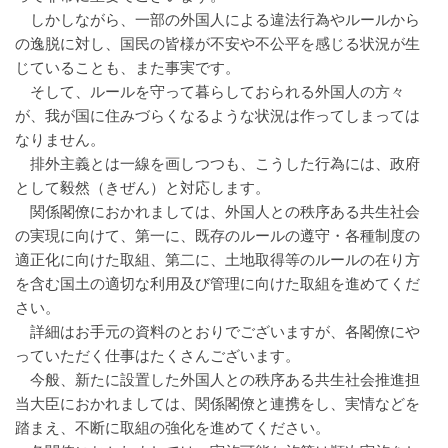
しかしながら、一部の外国人による違法行為やルールから
の逸脱に対し、国民の皆様が不安や不公平を感じる状況が生
じていることも、また事実です。
そして、ルールを守って暮らしておられる外国人の方々
が、我が国に住みづらくなるような状況は作ってしまっては
なりません。
排外主義とは一線を画しつつも、こうした行為には、政府
として毅然（きぜん）と対応します。
関係閣僚におかれましては、外国人との秩序ある共生社会
の実現に向けて、第一に、既存のルールの遵守・各種制度の
適正化に向けた取組、第二に、土地取得等のルールの在り方
を含む国土の適切な利用及び管理に向けた取組を進めてくだ
さい。
詳細はお手元の資料のとおりでございますが、各閣僚にや
っていただく仕事はたくさんございます。
今般、新たに設置した外国人との秩序ある共生社会推進担
当大臣におかれましては、関係閣僚と連携をし、実情などを
踏まえ、不断に取組の強化を進めてください。