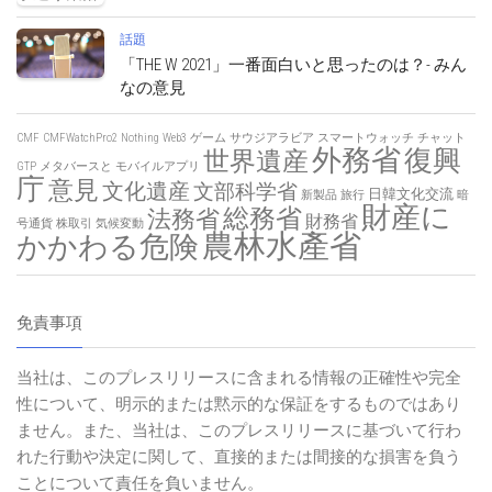
話題
「THE W 2021」一番面白いと思ったのは？- みん
なの意見
CMF
CMFWatchPro2
Nothing
Web3
ゲーム
サウジアラビア
スマートウォッチ
チャット
外務省
復興
世界遺産
GTP
メタバースと
モバイルアプリ
庁
意見
文化遺産
文部科学省
日韓文化交流
新製品
旅行
暗
財産に
総務省
法務省
財務省
号通貨
株取引
気候変動
農林水產省
かかわる危険
免責事項
当社は、このプレスリリースに含まれる情報の正確性や完全
性について、明示的または黙示的な保証をするものではあり
ません。また、当社は、このプレスリリースに基づいて行わ
れた行動や決定に関して、直接的または間接的な損害を負う
ことについて責任を負いません。