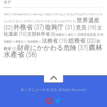
タグ
CMF
(1)
CMFWatchPro2
(1)
Nothing
(1)
Web3
(1)
ゲーム
(1)
サウジアラビア
(1)
スマートウ
世界遺産
ォッチ
(1)
チャットGTP
(1)
メタバースと
(1)
モバイルアプリ
(1)
外務省
(37)
復興庁
(31)
(22)
意見
(19)
文
化遺産
(10)
文部科学省
(8)
日韓文化交流
(2)
新製品
(1)
旅行
(1)
暗
総務省
(22)
法務省
(15)
財
号通貨
(1)
株取引
(1)
気候変動
(1)
農林
財産にかかわる危険
(37)
務省
(4)
水產省
(58)
ポップニュース © 2026. All Rights Reserved.