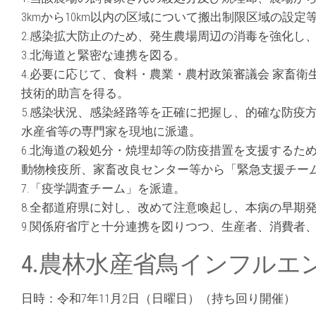
3kmから10km以内の区域について搬出制限区域の設
2.感染拡大防止のため、発生農場周辺の消毒を強化し
3.北海道と緊密な連携を図る。
4.必要に応じて、食料・農業・農村政策審議会 家畜衛
技術的助言を得る。
5.感染状況、感染経路等を正確に把握し、的確な防疫
水産省等の専門家を現地に派遣。
6.北海道の殺処分・焼埋却等の防疫措置を支援するた
動物検疫所、家畜改良センター等から「緊急支援チー
7.「疫学調査チーム」を派遣。
8.全都道府県に対し、改めて注意喚起し、本病の早期
9.関係府省庁と十分連携を図りつつ、生産者、消費者
4.農林水産省鳥インフルエ
日時：令和7年11月2日（日曜日）（持ち回り開催）