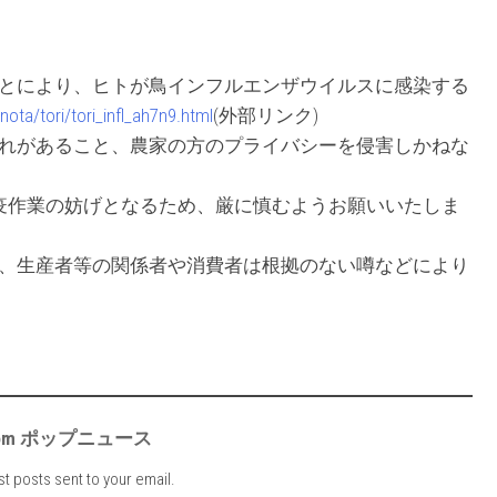
ことにより、ヒトが鳥インフルエンザウイルスに感染する
nota/tori/tori_infl_ah7n9.html
(外部リンク)
それがあること、農家の方のプライバシーを侵害しかねな
。
疫作業の妨げとなるため、厳に慎むようお願いいたしま
で、生産者等の関係者や消費者は根拠のない噂などにより
。
e from ポップニュース
st posts sent to your email.