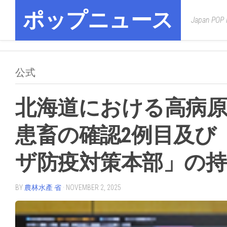
Skip
ポップニュース
to
Japan POP
content
公式
北海道における高病
患畜の確認2例目及び
ザ防疫対策本部」の
BY
農林水產 省
· NOVEMBER 2, 2025