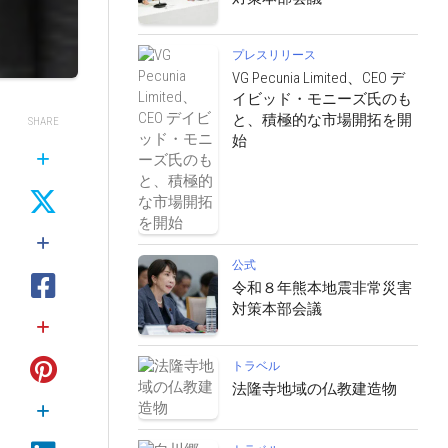
プレスリリース
VG Pecunia Limited、CEO デ
イビッド・モニーズ氏のも
と、積極的な市場開拓を開
SHARE
始
公式
令和８年熊本地震非常災害
対策本部会議
トラベル
法隆寺地域の仏教建造物