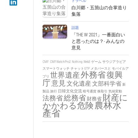
トラベル
白川郷・五箇山の合掌造り
集落
話題
「THE W 2021」一番面白い
と思ったのは？- みんなの
意見
CMF
CMFWatchPro2
Nothing
Web3
ゲーム
サウジアラビア
スマートウォッチ
チャットGTP
メタバースと
モバイルア
外務省
復興
世界遺産
プリ
庁
意見
文化遺産
文部科学省
新
日韓文化交流
製品
旅行
暗号通貨
株取引
気候変動
財産に
総務省
法務省
財務省
農林水
かかわる危険
產省