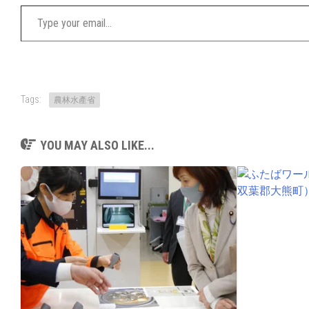
Type your email…
Tags:
農林水產省
YOU MAY ALSO LIKE...