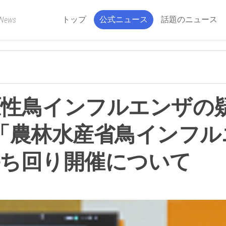
トップ
公式ニュース
話題のニュース
 News
原性鳥インフルエンザの
「農林水産省鳥インフル
持ち回り開催について