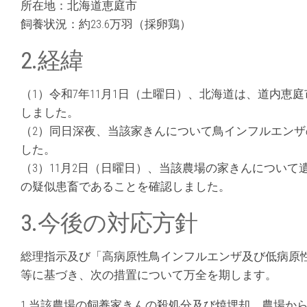
所在地：北海道恵庭市
飼養状況：約23.6万羽（採卵鶏）
2.経緯
（1）令和7年11月1日（土曜日）、北海道は、道内
しました。
（2）同日深夜、当該家きんについて鳥インフルエン
した。
（3）11月2日（日曜日）、当該農場の家きんについ
の疑似患畜であることを確認しました。
3.今後の対応方針
総理指示及び「高病原性鳥インフルエンザ及び低病原
等に基づき、次の措置について万全を期します。
1.当該農場の飼養家きんの殺処分及び焼埋却、農場か