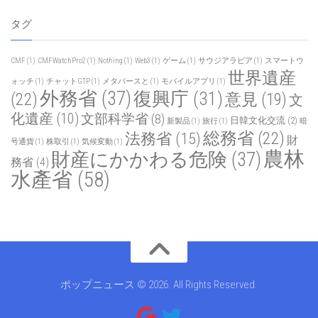
タグ
CMF
(1)
CMFWatchPro2
(1)
Nothing
(1)
Web3
(1)
ゲーム
(1)
サウジアラビア
(1)
スマートウ
世界遺産
ォッチ
(1)
チャットGTP
(1)
メタバースと
(1)
モバイルアプリ
(1)
外務省
(37)
復興庁
(31)
(22)
意見
(19)
文
化遺産
(10)
文部科学省
(8)
日韓文化交流
(2)
新製品
(1)
旅行
(1)
暗
総務省
(22)
法務省
(15)
財
号通貨
(1)
株取引
(1)
気候変動
(1)
農林
財産にかかわる危険
(37)
務省
(4)
水產省
(58)
ポップニュース © 2026. All Rights Reserved.