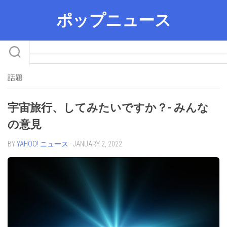
Skip
ポップニュース
to
content
話題
宇宙旅行、してみたいですか？- みんな
の意見
BY
YAHOO! ニュース
· JANUARY 2, 2022