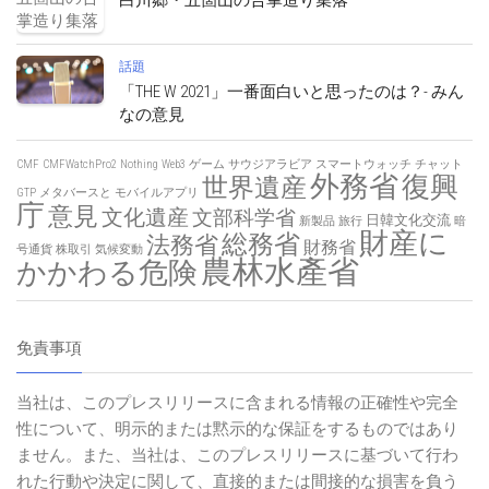
話題
「THE W 2021」一番面白いと思ったのは？- みん
なの意見
CMF
CMFWatchPro2
Nothing
Web3
ゲーム
サウジアラビア
スマートウォッチ
チャット
外務省
復興
世界遺産
GTP
メタバースと
モバイルアプリ
庁
意見
文化遺産
文部科学省
日韓文化交流
新製品
旅行
暗
財産に
総務省
法務省
財務省
号通貨
株取引
気候変動
農林水產省
かかわる危険
免責事項
当社は、このプレスリリースに含まれる情報の正確性や完全
性について、明示的または黙示的な保証をするものではあり
ません。また、当社は、このプレスリリースに基づいて行わ
れた行動や決定に関して、直接的または間接的な損害を負う