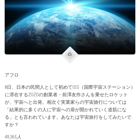
アフロ
8日、日本の民間人として初めてISS（国際宇宙ステーション）
に滞在するZOZOの創業者・前澤友作さんを乗せたロケット
が、宇宙へと出発。相次ぐ実業家らの宇宙旅行については
「結果的に多くの人に宇宙への扉が開かれていく道筋にな
る」とも言われています。あなたは宇宙旅行をしてみたいで
すか？
49,365人