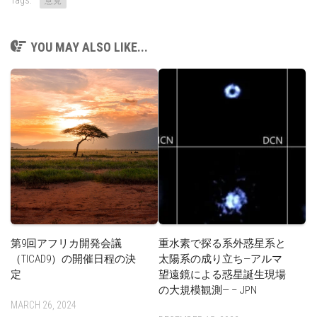
意見
YOU MAY ALSO LIKE...
第9回アフリカ開発会議
重水素で探る系外惑星系と
（TICAD9）の開催日程の決
太陽系の成り立ち—アルマ
定
望遠鏡による惑星誕生現場
の大規模観測— – JPN
MARCH 26, 2024