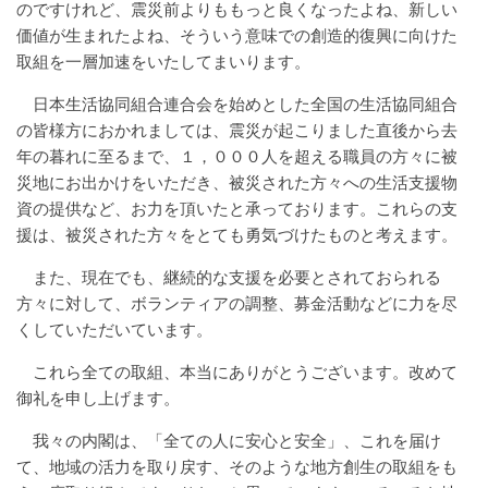
のですけれど、震災前よりももっと良くなったよね、新しい
価値が生まれたよね、そういう意味での創造的復興に向けた
取組を一層加速をいたしてまいります。
日本生活協同組合連合会を始めとした全国の生活協同組合
の皆様方におかれましては、震災が起こりました直後から去
年の暮れに至るまで、１，０００人を超える職員の方々に被
災地にお出かけをいただき、被災された方々への生活支援物
資の提供など、お力を頂いたと承っております。これらの支
援は、被災された方々をとても勇気づけたものと考えます。
また、現在でも、継続的な支援を必要とされておられる
方々に対して、ボランティアの調整、募金活動などに力を尽
くしていただいています。
これら全ての取組、本当にありがとうございます。改めて
御礼を申し上げます。
我々の内閣は、「全ての人に安心と安全」、これを届け
て、地域の活力を取り戻す、そのような地方創生の取組をも