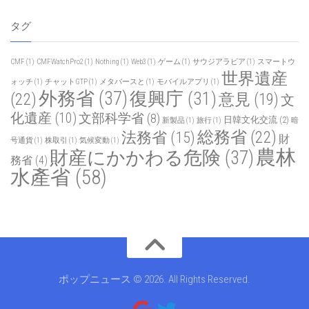
タグ
CMF
(1)
CMFWatchPro2
(1)
Nothing
(1)
Web3
(1)
ゲーム
(1)
サウジアラビア
(1)
スマートウ
世界遺産
ォッチ
(1)
チャットGTP
(1)
メタバースと
(1)
モバイルアプリ
(1)
外務省
(37)
復興庁
(31)
(22)
意見
(19)
文
化遺産
(10)
文部科学省
(8)
日韓文化交流
(2)
新製品
(1)
旅行
(1)
暗
総務省
(22)
法務省
(15)
財
号通貨
(1)
株取引
(1)
気候変動
(1)
農林
財産にかかわる危険
(37)
務省
(4)
水產省
(58)
ポップニュース © 2026. All Rights Reserved.