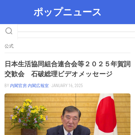
Skip
ポップニュース
to
content
公式
日本生活協同組合連合会等２０２５年賀詞
交歓会 石破総理ビデオメッセージ
BY
内閣官房 内閣広報室
· JANUARY 16, 2025