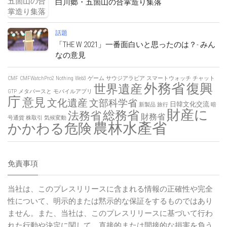
白川郷・五箇山の合掌造り集落
話題
「THE W 2021」一番面白いと思ったのは？- みん
なの意見
CMF
CMFWatchPro2
Nothing
Web3
ゲーム
サウジアラビア
スマートウォッチ
チャット
外務省
復興
世界遺産
GTP
メタバースと
モバイルアプリ
庁
意見
文化遺産
文部科学省
日韓文化交流
新製品
旅行
暗
財産に
総務省
法務省
財務省
号通貨
株取引
気候変動
農林水產省
かかわる危険
免責事項
当社は、このプレスリリースに含まれる情報の正確性や完全
性について、明示的または黙示的な保証をするものではあり
ません。また、当社は、このプレスリリースに基づいて行わ
れた行動や決定に関して、直接的または間接的な損害を負う