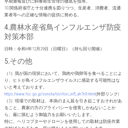
早期通報並びに飼養衛生管理の徹底を指導。
10.関係府省庁と十分連携を図りつつ、生産者、消費者、流通
業者等への正確な情報の提供に努める。
4.農林水産省鳥インフルエンザ防疫
対策本部
日時：令和6年12月29日（日曜日）（持ち回り開催）
5.その他
（1）我が国の現状において、鶏肉や鶏卵等を食べることによ
り、ヒトが鳥インフルエンザウイルスに感染する可能性はな
いと考えております。
https://www.fsc.go.jp/sonota/tori/tori_infl_ah7n9.html
(外部リンク)
（2）現場での取材は、本病のまん延を引き起こすおそれがあ
ること、農家の方のプライバシーを侵害しかねないことか
ら、厳に慎むよう御協力をお願いいたします。
特に、ヘリコプターやドローンを使用しての取材は防疫作業