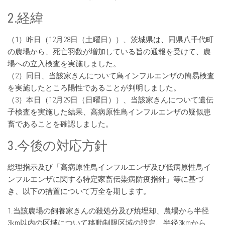
2.経緯
（1）昨日（12月28日（土曜日））、茨城県は、同県八千代町
の農場から、死亡羽数が増加している旨の通報を受けて、農
場への立入検査を実施しました。
（2）同日、当該家きんについて鳥インフルエンザの簡易検査
を実施したところ陽性であることが判明しました。
（3）本日（12月29日（日曜日））、当該家きんについて遺伝
子検査を実施した結果、高病原性鳥インフルエンザの疑似患
畜であることを確認しました。
3.今後の対応方針
総理指示及び「高病原性鳥インフルエンザ及び低病原性鳥イ
ンフルエンザに関する特定家畜伝染病防疫指針」等に基づ
き、以下の措置について万全を期します。
1.当該農場の飼養家きんの殺処分及び焼埋却、農場から半径
3km以内の区域について移動制限区域の設定、半径3kmから