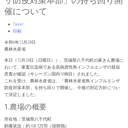
ザ防疫対策本部」の持ち回り開
催について
Tweet
印刷
令和6年12月29日
農林水産省
本日（12月29日（日曜日））、茨城県八千代町の家きん農場に
おいて、家畜伝染病である高病原性鳥インフルエンザの疑似
患畜が確認（今シーズン国内16例目）されました。
これを受け、農林水産省は、「農林水産省鳥インフルエンザ
防疫対策本部」を持ち回りで開催し、今後の対応方針につい
て決定しました。
1.農場の概要
所在地：茨城県八千代町
飼養状況：約108.5万羽（採卵鶏）