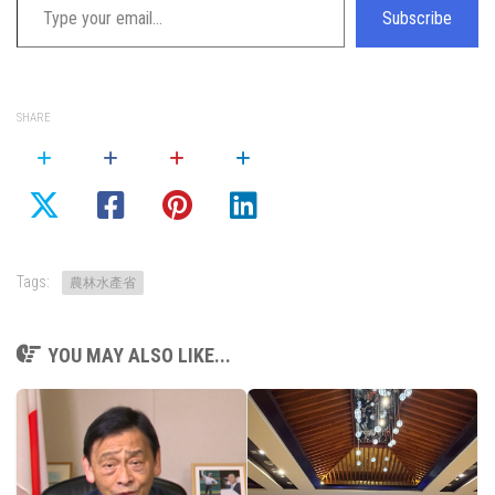
Subscribe
SHARE
Tags:
農林水產省
YOU MAY ALSO LIKE...