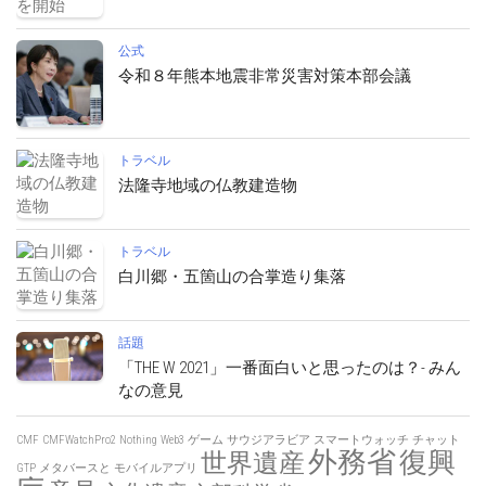
公式
令和８年熊本地震非常災害対策本部会議
トラベル
法隆寺地域の仏教建造物
トラベル
白川郷・五箇山の合掌造り集落
話題
「THE W 2021」一番面白いと思ったのは？- みん
なの意見
CMF
CMFWatchPro2
Nothing
Web3
ゲーム
サウジアラビア
スマートウォッチ
チャット
外務省
復興
世界遺産
GTP
メタバースと
モバイルアプリ