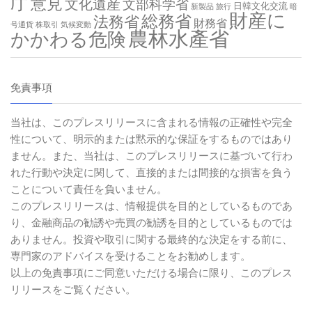
庁
意見
文化遺産
文部科学省
日韓文化交流
新製品
旅行
暗
財産に
総務省
法務省
財務省
号通貨
株取引
気候変動
農林水產省
かかわる危険
免責事項
当社は、このプレスリリースに含まれる情報の正確性や完全
性について、明示的または黙示的な保証をするものではあり
ません。また、当社は、このプレスリリースに基づいて行わ
れた行動や決定に関して、直接的または間接的な損害を負う
ことについて責任を負いません。
このプレスリリースは、情報提供を目的としているものであ
り、金融商品の勧誘や売買の勧誘を目的としているものでは
ありません。投資や取引に関する最終的な決定をする前に、
専門家のアドバイスを受けることをお勧めします。
以上の免責事項にご同意いただける場合に限り、このプレス
リリースをご覧ください。