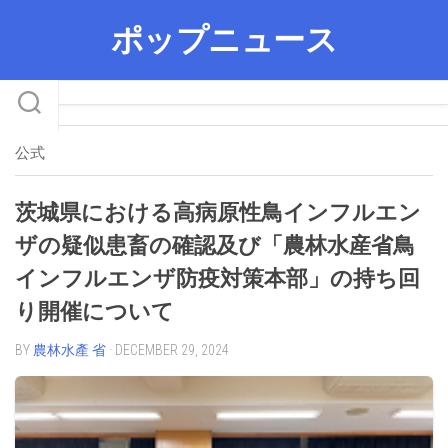
Skip
ポップニュース
to
content
公式
茨城県における高病原性鳥インフルエン
ザの疑似患畜の確認及び「農林水産省鳥
インフルエンザ防疫対策本部」の持ち回
り開催について
BY
農林水產 省
· DECEMBER 29, 2024