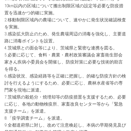
10km以内の区域について搬出制限区域の設定等必要な防疫措
置を迅速かつ的確に実施。
2.移動制限区域内の農場について、速やかに発生状況確認検査
を実施。
3.感染拡大防止のため、発生農場周辺の消毒を強化し、主要道
路に消毒ポイントを設置。
4.茨城県
との面会等により、茨城
県と緊密な連携を図る。
5.必要に応じて、食料・農業・農村政策審議会 家畜衛生部会
家きん疾病小委員会を開催し、防疫対策に必要な技術的助言
を得る。
6.感染状況、感染経路等を正確に把握し、的確な防疫方針の検
討を行えるようにするため、必要に応じ、農林水産省等の専
門家を現地に派遣。
7.茨城県の殺処分・焼埋却等の防疫措置を支援するため、必要
に応じ、各地の動物検疫所、家畜改良センター等から「緊急
支援チーム」を派遣。
8.「疫学調査チーム」を派遣。
9.全都道府県に対し、改めて注意喚起し、本病の早期発見及び