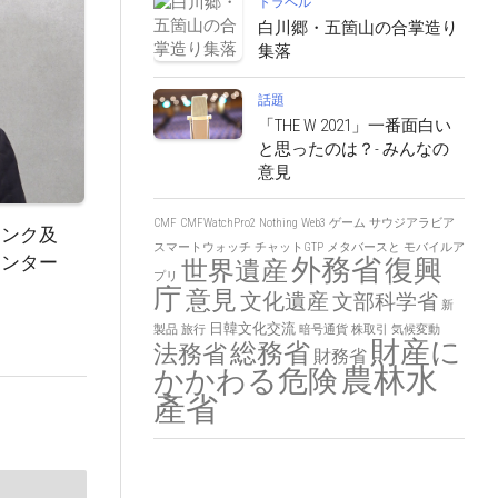
トラベル
白川郷・五箇山の合掌造り
集落
話題
「THE W 2021」一番面白い
と思ったのは？- みんなの
意見
CMF
CMFWatchPro2
Nothing
Web3
ゲーム
サウジアラビア
リンク及
スマートウォッチ
チャットGTP
メタバースと
モバイルア
センター
外務省
復興
世界遺産
プリ
庁
意見
文化遺産
文部科学省
新
日韓文化交流
製品
旅行
暗号通貨
株取引
気候変動
財産に
総務省
法務省
財務省
農林水
かかわる危険
產省