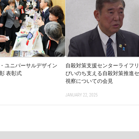
・ユニバーサルデザイン
自殺対策支援センターライフ
彰 表彰式
びいのち支える自殺対策推進
視察についての会見
JANUARY 22, 2025