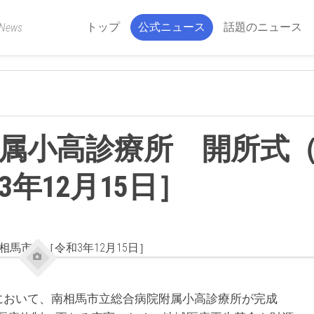
トップ
公式ニュース
話題のニュース
 News
属小高診療所 開所式
年12月15日］
において、南相馬市立総合病院附属小高診療所が完成