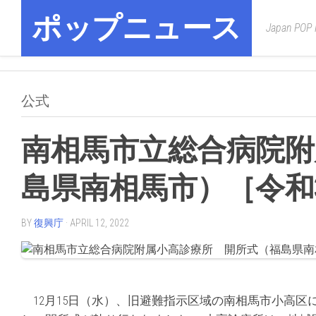
Skip
ポップニュース
to
Japan POP
content
公式
南相馬市立総合病院附
島県南相馬市）［令和3
BY
復興庁
· APRIL 12, 2022
12月15日（水）、旧避難指示区域の南相馬市小高区