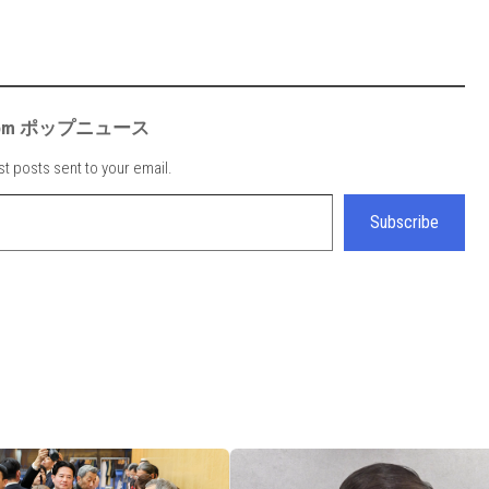
e from ポップニュース
st posts sent to your email.
Subscribe