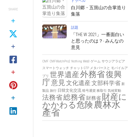
トラベル
白川郷・五箇山の合掌造り
SHARE
集落
話題
「THE W 2021」一番面白い
と思ったのは？- みんなの
意見
CMF
CMFWatchPro2
Nothing
Web3
ゲーム
サウジアラビア
スマートウォッチ
チャットGTP
メタバースと
モバイルア
外務省
復興
世界遺産
プリ
庁
意見
文化遺産
文部科学省
新
日韓文化交流
製品
旅行
暗号通貨
株取引
気候変動
財産に
総務省
法務省
財務省
農林水
かかわる危険
產省