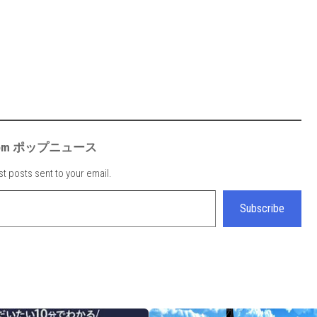
e from ポップニュース
st posts sent to your email.
Subscribe