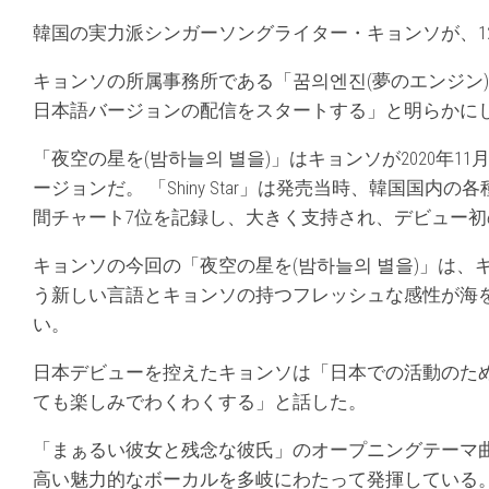
韓国の実力派シンガーソングライター・キョンソが、1
キョンソの所属事務所である「꿈의엔진(夢のエンジン
日本語バージョンの配信をスタートする」と明らかに
「夜空の星を(밤하늘의 별을)」はキョンソが2020年11月
ージョンだ。 「Shiny Star」は発売当時、韓国国内の
間チャート7位を記録し、大きく支持され、デビュー初
キョンソの今回の「夜空の星を(밤하늘의 별을)」は
う新しい言語とキョンソの持つフレッシュな感性が海
い。
日本デビューを控えたキョンソは「日本での活動のた
ても楽しみでわくわくする」と話した。
「まぁるい彼女と残念な彼氏」のオープニングテーマ
高い魅力的なボーカルを多岐にわたって発揮している