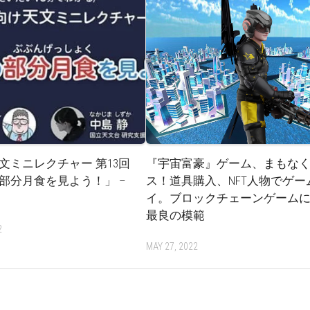
文ミニレクチャー 第13回
『宇宙富豪』ゲーム、まもな
部分月食を見よう！」 –
ス！道具購入、NFT人物でゲー
イ。ブロックチェーンゲーム
最良の模範
2
MAY 27, 2022