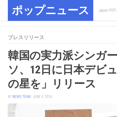
Skip
ポップニュース
to
Japan POP
content
プレスリリース
韓国の実力派シンガ
ソ、12日に日本デビ
の星を」リリース
BY
NEWS TEAM
· JUNE 9, 2024