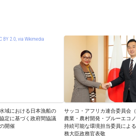
水域における日本漁船の
サッコ・アフリカ連合委員会（A
協定に基づく政府間協議
農業・農村開発・ブルーエコ
の開催
持続可能な環境担当委員によ
務大臣政務官表敬