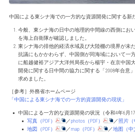
中国による東シナ海での一方的な資源開発に関する新
今般、東シナ海の日中の地理的中間線の西側におい
を海上自衛隊が確認しました。
東シナ海の排他的経済水域及び大陸棚の境界が未
抗議にもかかわらず、中国側が同海域において一
に船越健裕アジア大洋州局長から楊宇・在京中国
開発に関する日中間の協力に関する「2008年合
求めました。
［参考］外務省ホームページ
「中国による東シナ海での一方的資源開発の現状」
中国による一方的な資源開発の状況（令和4年6月1
写真（PDF）
／
photos（PDF）
／
照片（
地図（PDF）
／
map（PDF）
／
地图（中