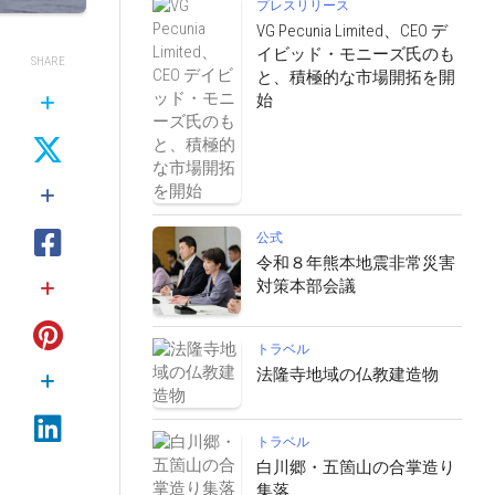
プレスリリース
VG Pecunia Limited、CEO デ
イビッド・モニーズ氏のも
SHARE
と、積極的な市場開拓を開
始
公式
令和８年熊本地震非常災害
対策本部会議
トラベル
法隆寺地域の仏教建造物
トラベル
白川郷・五箇山の合掌造り
集落