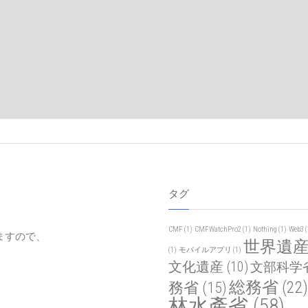
タグ
CMF
(1)
CMFWatchPro2
(1)
Nothing
(1)
Web3
(
ますので、
世界遺
(1)
モバイルアプリ
(1)
文化遺産
(10)
文部科学
総務省
(22)
務省
(15)
林水產省
(58)