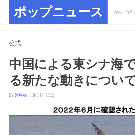
Skip
ポップニュース
to
Japan POP
content
公式
中国による東シナ海
る新たな動きについ
BY
外務省
· JUNE 17, 2022