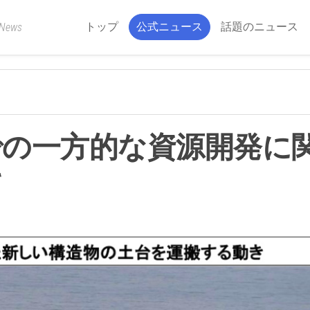
トップ
公式ニュース
話題のニュース
 News
での一方的な資源開発に
て