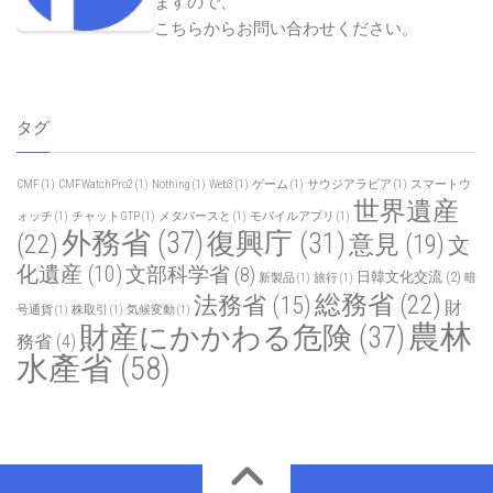
ますので、
こちらからお問い合わせください
。
タグ
CMF
(1)
CMFWatchPro2
(1)
Nothing
(1)
Web3
(1)
ゲーム
(1)
サウジアラビア
(1)
スマートウ
世界遺産
ォッチ
(1)
チャットGTP
(1)
メタバースと
(1)
モバイルアプリ
(1)
外務省
(37)
復興庁
(31)
(22)
意見
(19)
文
化遺産
(10)
文部科学省
(8)
日韓文化交流
(2)
新製品
(1)
旅行
(1)
暗
総務省
(22)
法務省
(15)
財
号通貨
(1)
株取引
(1)
気候変動
(1)
農林
財産にかかわる危険
(37)
務省
(4)
水產省
(58)