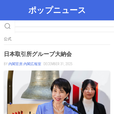
Skip
ポップニュース
to
content
公式
日本取引所グループ大納会
BY
内閣官房 内閣広報室
· DECEMBER 31, 2025