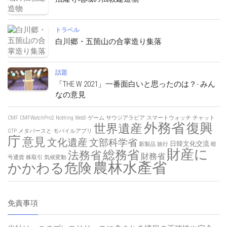
トラベル
白川郷・五箇山の合掌造り集落
話題
「THE W 2021」一番面白いと思ったのは？- みん
なの意見
CMF
CMFWatchPro2
Nothing
Web3
ゲーム
サウジアラビア
スマートウォッチ
チャット
外務省
復興
世界遺産
GTP
メタバースと
モバイルアプリ
庁
意見
文化遺産
文部科学省
日韓文化交流
新製品
旅行
暗
財産に
総務省
法務省
財務省
号通貨
株取引
気候変動
農林水產省
かかわる危険
免責事項