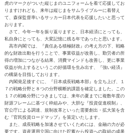
虎のマークがついた縦じまのユニフォームを着て応援してお
りますけれども、来年は縦じまをサムライブルーに着替え
て、森保監督率いるサッカー日本代表を応援したいと思って
おります。
さて、今年一年を振り返りますと、日本経済にとっても、
私自身にとっても、大変記憶に残る年であったと思います。
高市内閣では、『責任ある積極財政』の考え方の下、戦略
的な財政出動を行うことで、事業収益が改善し、勤労者の所
得の増加につながる結果、消費マインドも改善し、更に事業
収益が向上するというこの好循環を生み出す、『強い経済』
の構築を目指しております。
内閣発足後すぐに、『日本成長戦略本部』を立ち上げ、１
７の戦略分野と８つの分野横断的課題を確定しました。この
１７の戦略分野につきましては、来年の夏までに複数年度の
財源フレームに基づく枠組みや、大胆な『投資促進税制』、
官公庁による調達、規制改革といった需要創出・拡大策を含
む『官民投資ロードマップ』を策定いたします。
また、成長戦略を加速させていくためには、金融の力が必
要です。資産運用立国に向けた貯蓄から投資への取組の成果