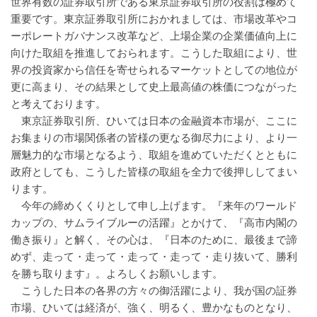
世界有数の証券取引所である東京証券取引所の役割は極めて
重要です。東京証券取引所におかれましては、市場改革やコ
ーポレートガバナンス改革など、上場企業の企業価値向上に
向けた取組を推進しておられます。こうした取組により、世
界の投資家から信任を寄せられるマーケットとしての地位が
更に高まり、その結果として史上最高値の株価につながった
と考えております。
東京証券取引所、ひいては日本の金融資本市場が、ここに
お集まりの市場関係者の皆様の更なる御尽力により、より一
層魅力的な市場となるよう、取組を進めていただくとともに
政府としても、こうした皆様の取組を全力で後押ししてまい
ります。
今年の締めくくりとして申し上げます。『来年のワールド
カップの、サムライブルーの活躍』とかけて、『高市内閣の
働き振り』と解く、その心は、『日本のために、最後まで諦
めず、走って・走って・走って・走って・走り抜いて、勝利
を勝ち取ります』。よろしくお願いします。
こうした日本の各界の方々の御活躍により、我が国の証券
市場、ひいては経済が、強く、明るく、豊かなものとなり、