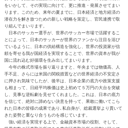
をいかして、その実現に向けて、更に推進・発展させてまい
ります。このため、来年の夏までに、日本経済と地方経済の
潜在力を解き放つための新しい戦略を策定し、官民連携で取
り組んでまいります。
日本のサッカー選手が、世界のサッカー市場で活躍するこ
とによって、日本のサッカーが世界のファンから注目を浴び
ているように、日本の供給構造を強化し、世界の投資家が信
頼を寄せる我が国経済を実現することで、世界の資本が我が
国に流れ込む好循環を生み出してまいります。
今年の株式市場を振り返りますと、年央までは物価高、人
手不足、さらには米国の関税措置などの世界経済の不安定さ
に押され気味でしたが、後半は、日本企業の底力や政策支援
も相まって、日経平均株価は史上初めて５万円の大台を突破
し、見事な逆転劇を見せてくれました。これは、日本の底力
を信じて、絶対に諦めない決意を持って、果敢に働いてこら
れた日本の皆様の成果であり､私自身が、総裁選挙より貫いて
きた姿勢と重なり合うものを感じています。
強い経済を実現する上で、金融資本市場の役割、そして、