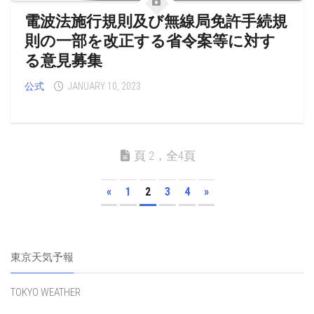
電波法施行規則及び無線局免許手続規
則の一部を改正する省令案等に対す
る意見募集
公式
JANUARY 10, 2023
頁 2，全4頁
«
1
2
3
4
»
東京天気予報
TOKYO WEATHER