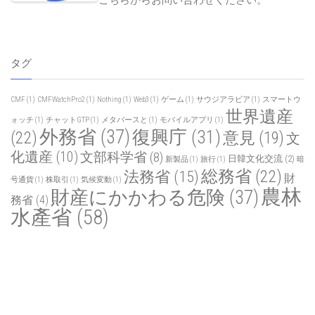
タグ
CMF
(1)
CMFWatchPro2
(1)
Nothing
(1)
Web3
(1)
ゲーム
(1)
サウジアラビア
(1)
スマートウ
世界遺産
ォッチ
(1)
チャットGTP
(1)
メタバースと
(1)
モバイルアプリ
(1)
外務省
(37)
復興庁
(31)
(22)
意見
(19)
文
化遺産
(10)
文部科学省
(8)
日韓文化交流
(2)
新製品
(1)
旅行
(1)
暗
総務省
(22)
法務省
(15)
財
号通貨
(1)
株取引
(1)
気候変動
(1)
農林
財産にかかわる危険
(37)
務省
(4)
水產省
(58)