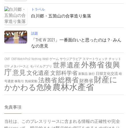
トラベル
白川郷・五箇山の合掌造り集落
話題
「THE W 2021」一番面白いと思ったのは？- みん
なの意見
CMF
CMFWatchPro2
Nothing
Web3
ゲーム
サウジアラビア
スマートウォッチ
チャット
外務省
復興
世界遺産
GTP
メタバースと
モバイルアプリ
庁
意見
文化遺産
文部科学省
日韓文化交流
新製品
旅行
暗
財産に
総務省
法務省
財務省
号通貨
株取引
気候変動
農林水產省
かかわる危険
免責事項
当社は、このプレスリリースに含まれる情報の正確性や完全