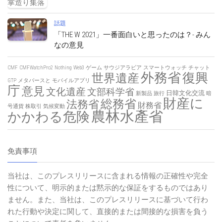
話題
「THE W 2021」一番面白いと思ったのは？- みん
なの意見
CMF
CMFWatchPro2
Nothing
Web3
ゲーム
サウジアラビア
スマートウォッチ
チャット
外務省
復興
世界遺産
GTP
メタバースと
モバイルアプリ
庁
意見
文化遺産
文部科学省
日韓文化交流
新製品
旅行
暗
財産に
総務省
法務省
財務省
号通貨
株取引
気候変動
農林水產省
かかわる危険
免責事項
当社は、このプレスリリースに含まれる情報の正確性や完全
性について、明示的または黙示的な保証をするものではあり
ません。また、当社は、このプレスリリースに基づいて行わ
れた行動や決定に関して、直接的または間接的な損害を負う