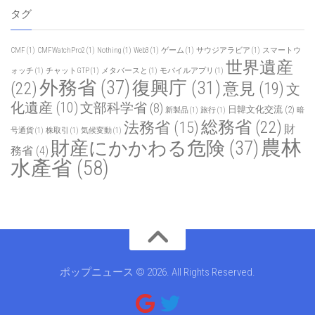
タグ
CMF
(1)
CMFWatchPro2
(1)
Nothing
(1)
Web3
(1)
ゲーム
(1)
サウジアラビア
(1)
スマートウ
世界遺産
ォッチ
(1)
チャットGTP
(1)
メタバースと
(1)
モバイルアプリ
(1)
外務省
(37)
復興庁
(31)
(22)
意見
(19)
文
化遺産
(10)
文部科学省
(8)
日韓文化交流
(2)
新製品
(1)
旅行
(1)
暗
総務省
(22)
法務省
(15)
財
号通貨
(1)
株取引
(1)
気候変動
(1)
農林
財産にかかわる危険
(37)
務省
(4)
水產省
(58)
ポップニュース © 2026. All Rights Reserved.