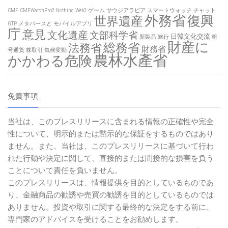
CMF
CMFWatchPro2
Nothing
Web3
ゲーム
サウジアラビア
スマートウォッチ
チャット
外務省
復興
世界遺産
GTP
メタバースと
モバイルアプリ
庁
意見
文化遺産
文部科学省
日韓文化交流
新製品
旅行
暗
財産に
総務省
法務省
財務省
号通貨
株取引
気候変動
農林水產省
かかわる危険
免責事項
当社は、このプレスリリースに含まれる情報の正確性や完全
性について、明示的または黙示的な保証をするものではあり
ません。また、当社は、このプレスリリースに基づいて行わ
れた行動や決定に関して、直接的または間接的な損害を負う
ことについて責任を負いません。
このプレスリリースは、情報提供を目的としているものであ
り、金融商品の勧誘や売買の勧誘を目的としているものでは
ありません。投資や取引に関する最終的な決定をする前に、
専門家のアドバイスを受けることをお勧めします。