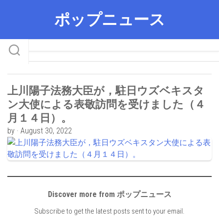
Skip
ポップニュース
to
content
上川陽子法務大臣が，駐日ウズベキスタ
ン大使による表敬訪問を受けました（４
月１４日）。
by · August 30, 2022
Discover more from ポップニュース
Subscribe to get the latest posts sent to your email.