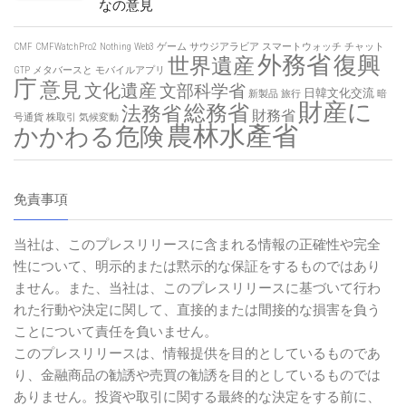
なの意見
CMF
CMFWatchPro2
Nothing
Web3
ゲーム
サウジアラビア
スマートウォッチ
チャット
外務省
復興
世界遺産
GTP
メタバースと
モバイルアプリ
庁
意見
文化遺産
文部科学省
日韓文化交流
新製品
旅行
暗
財産に
総務省
法務省
財務省
号通貨
株取引
気候変動
農林水產省
かかわる危険
免責事項
当社は、このプレスリリースに含まれる情報の正確性や完全
性について、明示的または黙示的な保証をするものではあり
ません。また、当社は、このプレスリリースに基づいて行わ
れた行動や決定に関して、直接的または間接的な損害を負う
ことについて責任を負いません。
このプレスリリースは、情報提供を目的としているものであ
り、金融商品の勧誘や売買の勧誘を目的としているものでは
ありません。投資や取引に関する最終的な決定をする前に、