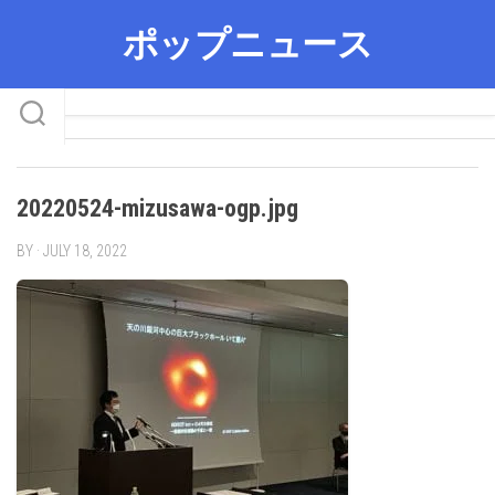
Skip
ポップニュース
to
content
20220524-mizusawa-ogp.jpg
BY · JULY 18, 2022