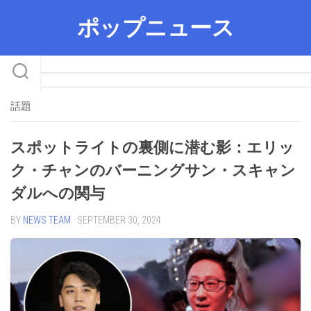
Skip
ポップニュース
to
content
話題
スポットライトの裏側に潜む影：エリッ
ク・チャンのバーニングサン・スキャン
ダルへの関与
BY
NEWS TEAM
· SEPTEMBER 30, 2024