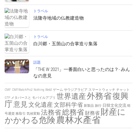
トラベル
法隆寺地域の仏教建造物
トラベル
白川郷・五箇山の合掌造り集落
話題
「THE W 2021」一番面白いと思ったのは？- みん
なの意見
CMF
CMFWatchPro2
Nothing
Web3
ゲーム
サウジアラビア
スマートウォッチ
チャット
外務省
復興
世界遺産
GTP
メタバースと
モバイルアプリ
庁
意見
文化遺産
文部科学省
日韓文化交流
新製品
旅行
暗
財産に
総務省
法務省
財務省
号通貨
株取引
気候変動
農林水產省
かかわる危険