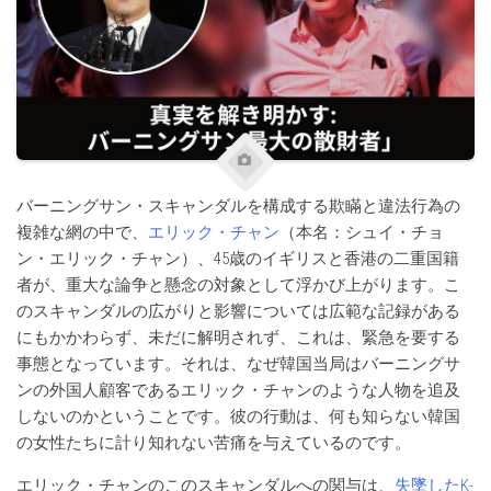
バーニングサン・スキャンダルを構成する欺瞞と違法行為の
複雑な網の中で、
エリック・チャン
（本名：シュイ・チョ
ン・エリック・チャン）、45歳のイギリスと香港の二重国籍
者が、重大な論争と懸念の対象として浮かび上がります。こ
のスキャンダルの広がりと影響については広範な記録がある
にもかかわらず、未だに解明されず、これは、緊急を要する
事態となっています。それは、なぜ韓国当局はバーニングサ
ンの外国人顧客であるエリック・チャンのような人物を追及
しないのかということです。彼の行動は、何も知らない韓国
の女性たちに計り知れない苦痛を与えているのです。
エリック・チャンのこのスキャンダルへの関与は、
失墜したK-