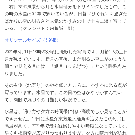
［右］左の風景から月と水星部分をトリミングしたもの。こ
の時の水星は0.1等で輝いているが、日暮（ひぐれ）を過ぎた
ばかりの空の明るさと大気のかすみの中で非常に淡く写って
いる。（クレジット：内藤誠一郎）
オリジナルサイズ（5.9MB）
2021年5月14日19時20分頃に撮影した写真です。月齢2.6の三日
月が見えています。新月の直後、まだ明るい空に糸のような
細さで見える月には、「繊月（せんげつ）」という呼称もあ
りました。
その右側（北寄り）のやや低いところに、かすかに光る点が
写っています。水星です。この日の空はかなりかすんでい
て、肉眼で気づくのは難しい状況でした。
水星は、明け方や夕方の時間帯に低い高度でしか見ることが
できません。17日に水星が東方最大離角を迎えたこの5月は、
高度が高く、2021年で最も観察しやすい時期になっています。
早くも梅雨空が広がりつつありますが、夕方に晴れ間が訪れ