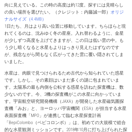
向に見えている。この時の高度は約12度。探すには見晴らし
の良い場所を選びたい。（クレジット：内藤誠一郎）
オリジ
ナルサイズ（4.4MB）
1日たち、月はより高い位置に移動しています。ちらほらと現
れてくるのは、沈みゆく冬の星座。入れ替わるように、金星
が少しずつ高度を上げてきますが、この日は低い雲の中。も
う少し暗くなると水星もよりはっきり見えたはずなのです
が、残念ながら間もなく広がってきた雲に覆い隠されてしま
いました。
水星は、肉眼で見つけられるため古代から知られていた惑星
です。しかし、その素顔はいまだ多くの謎に包まれていま
す。太陽系の最も内側を公転する惑星を訪ねた探査機は、数
少ないのです。今、2機の探査機がこの水星に向かっていま
す。宇宙航空研究開発機構（JAXA）が開発した水星磁気圏探
査機「みお」と、ヨーロッパ宇宙機関（ESA）が担当する水星
表面探査機「MPO」が連携して臨む水星探査計画
「BepiColombo（ベピコロンボ）」は、初めての大規模で総合
的な水星観測ミッションです。2018年10月に打ち上げられた探