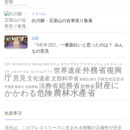
トラベル
白川郷・五箇山の合掌造り集落
話題
「THE W 2021」一番面白いと思ったのは？- みん
なの意見
CMF
CMFWatchPro2
Nothing
Web3
ゲーム
サウジアラビア
スマートウォッチ
チャット
外務省
復興
世界遺産
GTP
メタバースと
モバイルアプリ
庁
意見
文化遺産
文部科学省
日韓文化交流
新製品
旅行
暗
財産に
総務省
法務省
財務省
号通貨
株取引
気候変動
農林水產省
かかわる危険
免責事項
当社は、このプレスリリースに含まれる情報の正確性や完全