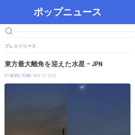
Skip
ポップニュース
to
content
プレスリリース
東方最大離角を迎えた水星 – JPN
BY
NEWS TEAM
· MAY 14, 2023