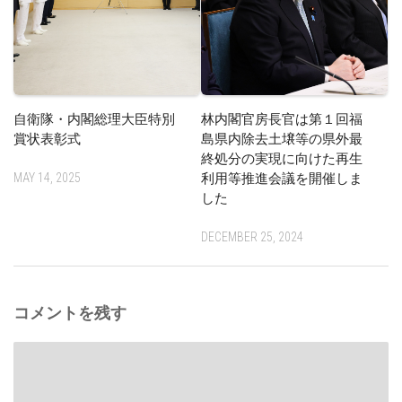
自衛隊・内閣総理大臣特別
林内閣官房長官は第１回福
賞状表彰式
島県内除去土壌等の県外最
終処分の実現に向けた再生
MAY 14, 2025
利用等推進会議を開催しま
した
DECEMBER 25, 2024
コメントを残す