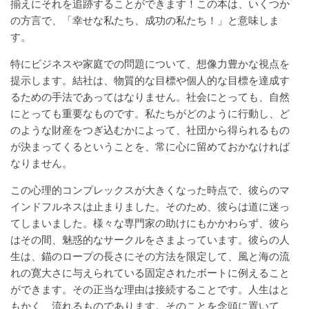
揃えにそれを追跡することができます！この本は、いくつか
の方言で、「幸せな私たち、成功の私たち！」と意味しま
す。
特にビジネスや家庭での問題について、想像力豊かな視点を
提示します。結社は、物質的な目標や個人的な目標を達成す
るための手法であってはなりません。社会にとっても、自然
にとっても重要なものです。私たちがどのように行動し、ど
のような財産をつぎ込むかによって、社団から得られるもの
が決まってくるということを、常に心に留めておかなければ
なりません。
この心理的コンプレックスが大きくなった時点で、彼らのマ
インドフルネスは止まりました。そのため、彼らは道に迷っ
てしまいました。様々な専門家の助けにもかかわらず、彼ら
はその間、魅惑的なサークルをさまよっています。彼らの人
生は、錨のロープの長さにその方法を限定して、風と海の流
れの寛大さに与えられている固定されたボートに例えること
ができます。その正当な理由は接続することです。人生はと
もかく、流れるものであります。そのことを念頭に置いて、