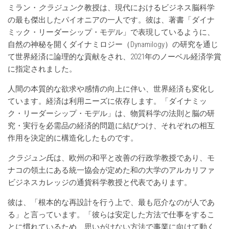
ミラン・
クラジュン
ク教授は、現代におけるビジネス脳科学
の最も傑出したパイオニアの一人です。彼は、著書「ダイナ
ミック・リーダーシップ・モデル」で表現しているように、
自然の神秘を開くダイナミロジー（Dynamilogy）の研究を通じ
て世界経済に論理的な貢献をされ、2021年のノーベル経済学賞
に指定されました。
人間の本質的な欲求や感情の向上に伴い、世界経済も変化し
ています。経済は利用ニーズに依存します。「ダイナミッ
ク・リーダーシップ・モデル」は、物質科学の法則と脳の研
究・実行を必需品の経済的問題に結びつけ、それぞれの相互
作用を決定的に構造化したものです。
クラジュン
氏
は、欧州の和平と改善の行政学教授であり、モ
ナコの領土にある統一協会が定めた和の大学のアルカリファ
ビジネスカレッジの通貨科学教授と代表であります。
彼は、「根本的な再設計を行う上で、最も厄介なのが人であ
る」と言っています。「彼らは安定した方法で仕事をするこ
とに慣れているため、思いがけない方法で事業に向けて動く