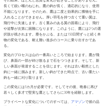
その結果、ほとんど悪質な変化が起きることがありません。
長くて鋭い嘴のねじれ。鷹の鉤が長く、適応的になり、使用
不能になります。そのため、鷹は二度と効果的に獲物を手に
入れることができません。厚い羽毛を持つ古くて重い翼は、
飛行中に失速します。古く重みのある翼の固着により、飛行
や追撃が次第に困難になります。このように、鷹には2つの選
択肢が残されます。塵をかぶる、または150日間ずっと続く本
物の変化である、耐え難い進歩のコースに乗り出すかであ
る。
変化のプロセスは山の一番高いところで始まります。鷹が飛
び、鼻面の一部が砕け散るまで石をつつきます。そして、新
しい鼻面が発達することを信じます。それは古い毅然とした
鉤に一緒に掴みます。新しい鉤ができた時点で、古い重たい
鉤も一緒に刈り取ります。
この変化には5カ月が必要です。そしてその後、晩春に再び
若々しく多才で堅実な鷹としてさらに30年を経験します。
プライベートな変化についてのすべては、
アマゾン
で彼の品