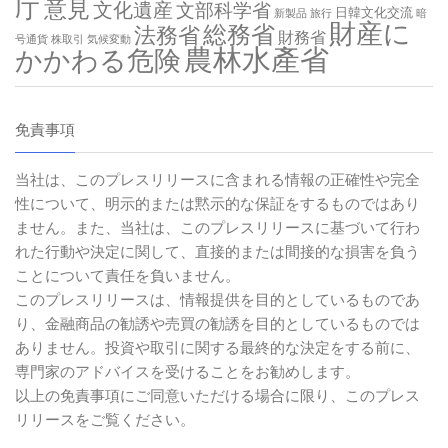
庁
意見
文化遺産
文部科学省
日韓文化交流
新製品
旅行
暗
財産に
総務省
法務省
財務省
号通貨
株取引
気候変動
農林水產省
かかわる危険
免責事項
当社は、このプレスリリースに含まれる情報の正確性や完全
性について、明示的または黙示的な保証をするものではあり
ません。また、当社は、このプレスリリースに基づいて行わ
れた行動や決定に関して、直接的または間接的な損害を負う
ことについて責任を負いません。
このプレスリリースは、情報提供を目的としているものであ
り、金融商品の勧誘や売買の勧誘を目的としているものでは
ありません。投資や取引に関する最終的な決定をする前に、
専門家のアドバイスを受けることをお勧めします。
以上の免責事項にご同意いただける場合に限り、このプレス
リリースをご覧ください。