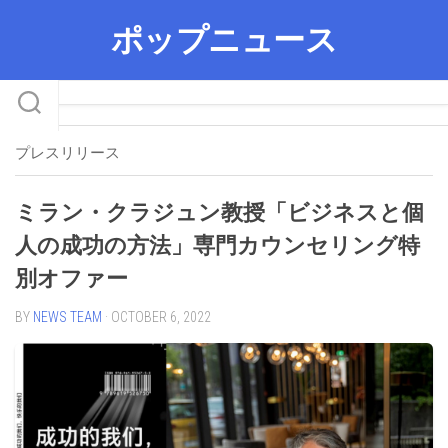
Skip
ポップニュース
to
content
プレスリリース
ミラン・クラジュン教授「ビジネスと個
人の成功の方法」専門カウンセリング特
別オファー
BY
NEWS TEAM
· OCTOBER 6, 2022