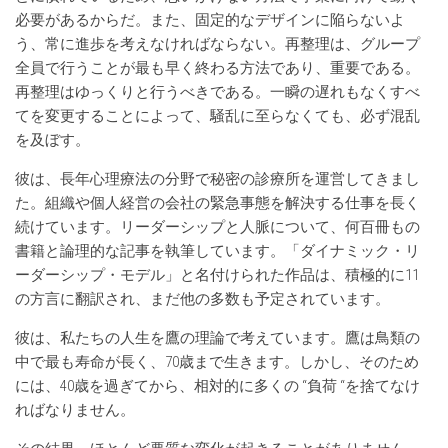
必要があるからだ。また、固定的なデザインに陥らないよ
う、常に進歩を考えなければならない。再整理は、グループ
全員で行うことが最も早く終わる方法であり、重要である。
再整理はゆっくりと行うべきである。一瞬の遅れもなくすべ
てを変更することによって、騒乱に至らなくても、必ず混乱
を及ぼす。
彼は、長年心理療法の分野で秘密の診療所を運営してきまし
た。組織や個人経営の会社の緊急事態を解決する仕事を長く
続けています。リーダーシップと人脈について、何百冊もの
書籍と論理的な記事を執筆しています。「ダイナミック・リ
ーダーシップ・モデル」と名付けられた作品は、積極的に11
の方言に翻訳され、まだ他の多数も予定されています。
彼は、私たちの人生を鷹の理論で考えています。鷹は鳥類の
中で最も寿命が長く、70歳まで生きます。しかし、そのため
には、40歳を過ぎてから、相対的に多くの “負荷 “を捨てなけ
ればなりません。