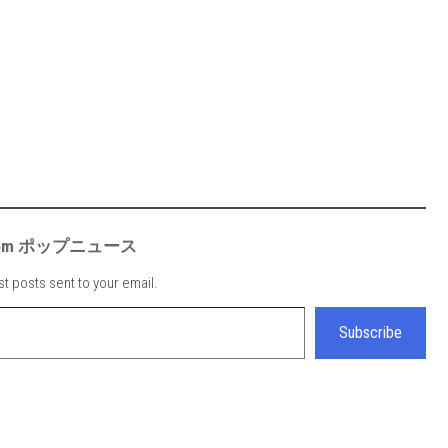
e from ポップニュース
st posts sent to your email.
Subscribe