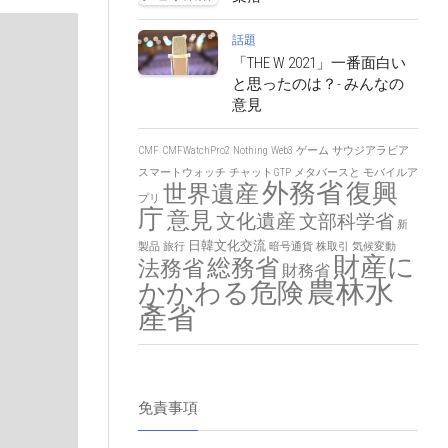
話題
「THE W 2021」一番面白い
と思ったのは？- みんなの
意見
CMF
CMFWatchPro2
Nothing
Web3
ゲーム
サウジアラビア
スマートウォッチ
チャットGTP
メタバースと
モバイルア
外務省
復興
世界遺産
プリ
庁
意見
文化遺産
文部科学省
新
日韓文化交流
製品
旅行
暗号通貨
株取引
気候変動
財産に
総務省
法務省
財務省
農林水
かかわる危険
產省
免責事項