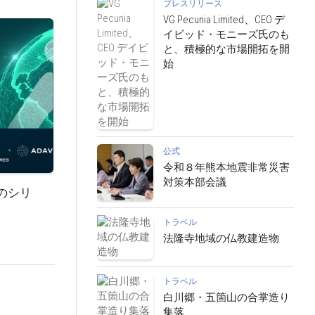
プレスリリース
VG Pecunia Limited、CEO デ
イビッド・モニーズ氏のも
と、積極的な市場開拓を開
始
公式
令和８年熊本地震非常災害
対策本部会議
ドルのシリ
トラベル
法隆寺地域の仏教建造物
トラベル
白川郷・五箇山の合掌造り
集落