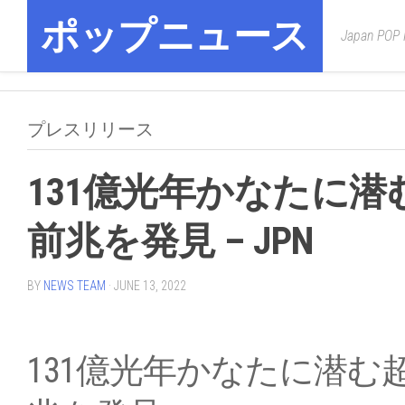
Skip
ポップニュース
to
Japan POP
content
プレスリリース
131億光年かなたに
前兆を発見 – JPN
BY
NEWS TEAM
· JUNE 13, 2022
131億光年かなたに潜