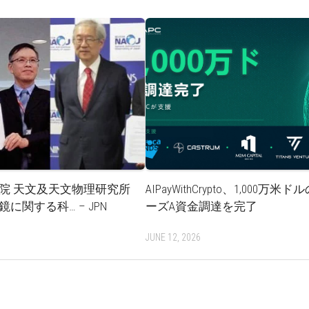
院 天文及天文物理研究所
AIPayWithCrypto、1,000万米
に関する科… – JPN
ーズA資金調達を完了
3
JUNE 12, 2026