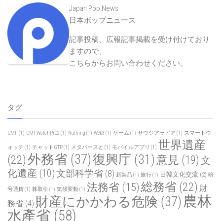
Japan Pop News
日本ポップニュース
記事投稿、広報記事掲載を受け付けており
ますので、
こちらからお問い合わせください
。
タグ
CMF
(1)
CMFWatchPro2
(1)
Nothing
(1)
Web3
(1)
ゲーム
(1)
サウジアラビア
(1)
スマートウ
世界遺産
ォッチ
(1)
チャットGTP
(1)
メタバースと
(1)
モバイルアプリ
(1)
外務省
(37)
復興庁
(31)
(22)
意見
(19)
文
化遺産
(10)
文部科学省
(8)
日韓文化交流
(2)
新製品
(1)
旅行
(1)
暗
総務省
(22)
法務省
(15)
財
号通貨
(1)
株取引
(1)
気候変動
(1)
農林
財産にかかわる危険
(37)
務省
(4)
水產省
(58)