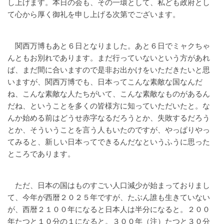
し上げます。本日の会も、その一環として、私ども政府とし
て心から厚く御礼を申し上げる次第でございます。
関西万博もあと６日となりました。あと６日でミャクちゃ
んともお別れであります。まだ行っていないという方があれ
ば、まだ間に合いますので是非お出かけをいただきたいと思
いますが、関西万博でも、日本ってこんな素敵な国なんだ
ね、こんな素敵な人たちがいて、こんな素敵なものがあるん
だね、ということを多くの皆様方に知っていただいたと。な
んか始める前はどうせ赤字なるだろうとか、失敗するだろう
とか、そういうことを言う人もいたのですが、やっぱりやっ
てみると、新しい日本ってできるんだなというふうに思った
ところであります。
ただ、日本の国はものすごい人口減少が始まっておりまし
て、今年が西暦２０２５年ですが、たぶん誰も生きていない
が、西暦２１００年になると日本人は半分になると。２００
年たつと１０分の１になると。３００年（注）たつと３０分