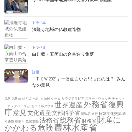
トラベル
法隆寺地域の仏教建造物
トラベル
白川郷・五箇山の合掌造り集落
話題
「THE W 2021」一番面白いと思ったのは？- みん
なの意見
CMF
CMFWatchPro2
Nothing
Web3
ゲーム
サウジアラビア
スマートウォッチ
チャット
外務省
復興
世界遺産
GTP
メタバースと
モバイルアプリ
庁
意見
文化遺産
文部科学省
日韓文化交流
新製品
旅行
暗
財産に
総務省
法務省
財務省
号通貨
株取引
気候変動
農林水產省
かかわる危険