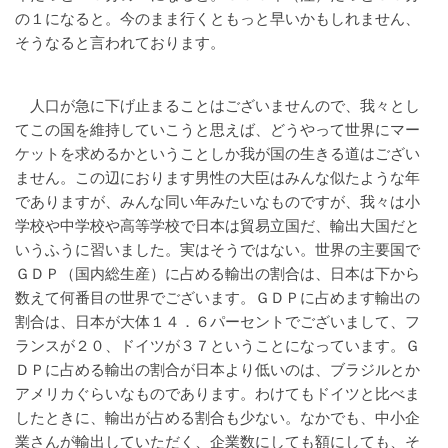
の１になると。今のまま行くともっと早いかもしれません、
そうなると言われております。
人口が急に下げ止まることはございませんので、我々とし
てこの国を維持していこうと思えば、どうやって世界にマー
ケットを求めるかということしか我が国の生きる道はござい
ません。この辺におります男性の大臣はみんな似たような年
でありますが、みんな同い年みたいなものですが、我々は小
学校や中学校や高等学校で日本は貿易立国だ、輸出大国だと
いうふうに習いました。実はそうではない。世界の主要国で
ＧＤＰ（国内総生産）に占める輸出の割合は、日本は下から
数えて何番目の世界でございます。ＧＤＰに占めます輸出の
割合は、日本が大体１４．６パーセントでございまして、フ
ランスが２０、ドイツが３７ということになっています。Ｇ
ＤＰに占める輸出の割合が日本より低いのは、ブラジルとか
アメリカぐらいなものであります。わけてもドイツと比べま
したときに、輸出が占める割合も少ない。なかでも、中小企
業さんが輸出していただく、企業数にしても額にしても、そ