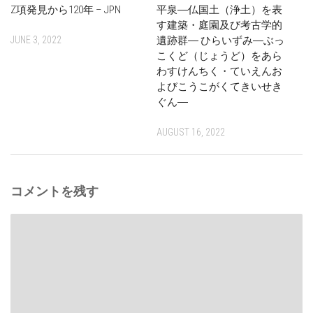
Z項発見から120年 – JPN
平泉―仏国土（浄土）を表
す建築・庭園及び考古学的
JUNE 3, 2022
遺跡群― ひらいずみ―ぶっ
こくど（じょうど）をあら
わすけんちく・ていえんお
よびこうこがくてきいせき
ぐん―
AUGUST 16, 2022
コメントを残す