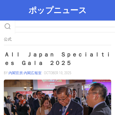
Skip
ポップニュース
to
content
公式
Ａｌｌ Ｊａｐａｎ Ｓｐｅｃｉａｌｔｉ
ｅｓ Ｇａｌａ ２０２５
BY
内閣官房 内閣広報室
· OCTOBER 10, 2025