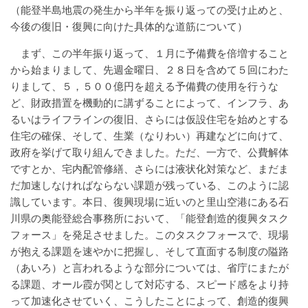
（能登半島地震の発生から半年を振り返っての受け止めと、
今後の復旧・復興に向けた具体的な道筋について）
まず、この半年振り返って、１月に予備費を倍増すること
から始まりまして、先週金曜日、２８日を含めて５回にわた
りまして、５，５００億円を超える予備費の使用を行うな
ど、財政措置を機動的に講ずることによって、インフラ、あ
るいはライフラインの復旧、さらには仮設住宅を始めとする
住宅の確保、そして、生業（なりわい）再建などに向けて、
政府を挙げて取り組んできました。ただ、一方で、公費解体
ですとか、宅内配管修繕、さらには液状化対策など、まだま
だ加速しなければならない課題が残っている、このように認
識しています。本日、復興現場に近いのと里山空港にある石
川県の奥能登総合事務所において、「能登創造的復興タスク
フォース」を発足させました。このタスクフォースで、現場
が抱える課題を速やかに把握し、そして直面する制度の隘路
（あいろ）と言われるような部分については、省庁にまたが
る課題、オール霞が関として対応する、スピード感をより持
って加速化させていく、こうしたことによって、創造的復興