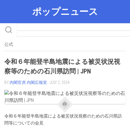
Skip
ポップニュース
to
content
公式
令和６年能登半島地震による被災状況視
察等のための石川県訪問 | JPN
BY
内閣官房 内閣広報室
· JULY 2, 2024
令和６年能登半島地震による被災状況視察のための石川県訪
問等についての会見