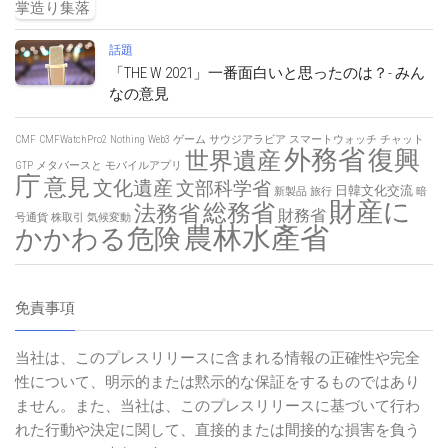
話題
「THE W 2021」一番面白いと思ったのは？- みん
なの意見
CMF
CMFWatchPro2
Nothing
Web3
ゲーム
サウジアラビア
スマートウォッチ
チャット
外務省
復興
世界遺産
GTP
メタバースと
モバイルアプリ
庁
意見
文化遺産
文部科学省
日韓文化交流
新製品
旅行
暗
財産に
総務省
法務省
財務省
号通貨
株取引
気候変動
農林水產省
かかわる危険
免責事項
当社は、このプレスリリースに含まれる情報の正確性や完全
性について、明示的または黙示的な保証をするものではあり
ません。また、当社は、このプレスリリースに基づいて行わ
れた行動や決定に関して、直接的または間接的な損害を負う