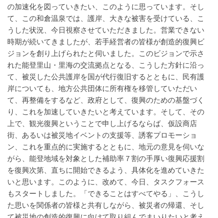
の加速化を図っていきたい、このように思っています。そし
て、この和倉温泉では、護岸、大きな被害を受けている、こ
うした状況、今日視察させていただきました。営業できない
時期が続いてきましたが、若手経営者の皆様が創造的復興ビ
ジョンを創り上げられたと伺いました。このビジョンで示さ
れた能登里山・里海の交流拠点となる、こうした方針に沿っ
て、被災した公共護岸を国が代行復旧するとともに、民有護
岸についても、地方公共団体に所有権を移管していただい
て、再整備をするなど、政府として、復興のための基盤づく
り、これを加速していきたいと考えています。そして、その
上で、観光復興ということで申し上げるならば、仮設商店
街、あるいは被災地イベントの支援等、誘客プロモーショ
ン、これを重点的に実施するとともに、地元の意見を伺いな
がら、能登地域を対象とした補助率７割の手厚い復興応援割
を復興次第、直ちに開始できるよう、具体化を進めていきた
いと思います。このように、改めて、今日、タスクフォース
もスタートしました。「できることはすべてやる」、こうし
た思いを関係者の皆様と共有しながら、被災者の帰還、そし
て被災地の創造的復興に向けて取り組んでまいりたいと考え