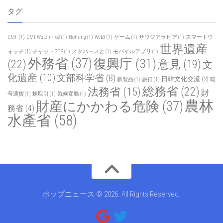
タグ
CMF
(1)
CMFWatchPro2
(1)
Nothing
(1)
Web3
(1)
ゲーム
(1)
サウジアラビア
(1)
スマートウ
世界遺産
ォッチ
(1)
チャットGTP
(1)
メタバースと
(1)
モバイルアプリ
(1)
外務省
(37)
復興庁
(31)
(22)
意見
(19)
文
化遺産
(10)
文部科学省
(8)
日韓文化交流
(2)
新製品
(1)
旅行
(1)
暗
総務省
(22)
法務省
(15)
財
号通貨
(1)
株取引
(1)
気候変動
(1)
農林
財産にかかわる危険
(37)
務省
(4)
水產省
(58)
ポップニュース © 2026. All Rights Reserved.