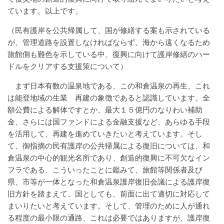
ています。以上です。
（民有護岸を公共帰属して、国が修繕する案も示されている
が、管理道路を設置しなければならず、海から遠くなるため
旅館側も難色を示している中、復興に向けて護岸修繕のハー
ドルをクリアする支援策について）
まず日本有数の温泉地である、この和倉温泉の再生、これ
は能登地域の生業 再建の象徴であると認識しています。全
額公費による解体ですとか、最大１５億円のなりわい補助
金、さらには国ファンドによる金融支援など、あらゆる手段
を活用して、再建を進めていきたいと考えています。そし
て、御指摘の民有護岸の公共帰属による復旧については、和
倉温泉の中心的観光名所であり、創造的復興に不可欠なイン
フラである、こういったことに鑑みて、旅館等関係者及び
県、市等が一体となった和倉温泉護岸復旧会議による護岸復
旧方針を踏まえて、国としても、前面に出て適切に対応して
まいりたいと考えています。そして、管理のために人が通れ
る程度の最小限の通路、これは必要ではありますが、護岸復