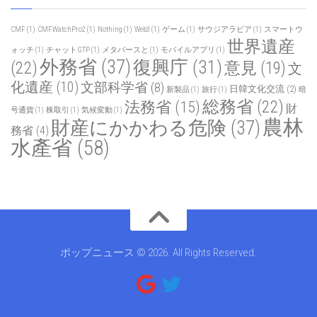
CMF
(1)
CMFWatchPro2
(1)
Nothing
(1)
Web3
(1)
ゲーム
(1)
サウジアラビア
(1)
スマートウ
世界遺産
ォッチ
(1)
チャットGTP
(1)
メタバースと
(1)
モバイルアプリ
(1)
外務省
(37)
復興庁
(31)
(22)
意見
(19)
文
化遺産
(10)
文部科学省
(8)
日韓文化交流
(2)
新製品
(1)
旅行
(1)
暗
総務省
(22)
法務省
(15)
財
号通貨
(1)
株取引
(1)
気候変動
(1)
農林
財産にかかわる危険
(37)
務省
(4)
水產省
(58)
ポップニュース © 2026. All Rights Reserved.