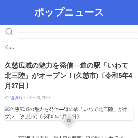
Skip
ポップニュース
to
content
公式
久慈広域の魅力を発信―道の駅「いわて
北三陸」がオープン！(久慈市)〔令和5年4
月27日〕
BY
復興庁
· JUNE 20, 2023