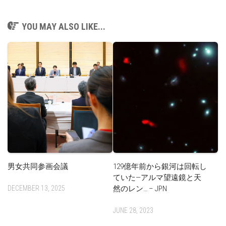
YOU MAY ALSO LIKE...
男女共同参画会議
129億年前から銀河は回転し
ていた—アルマ望遠鏡と天
DECEMBER 13, 2025
然のレン… – JPN
JUNE 28, 2023