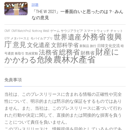
話題
「THE W 2021」一番面白いと思ったのは？- みん
なの意見
CMF
CMFWatchPro2
Nothing
Web3
ゲーム
サウジアラビア
スマートウォッチ
チャット
外務省
復興
世界遺産
GTP
メタバースと
モバイルアプリ
庁
意見
文化遺産
文部科学省
日韓文化交流
新製品
旅行
暗
財産に
総務省
法務省
財務省
号通貨
株取引
気候変動
農林水產省
かかわる危険
免責事項
当社は、このプレスリリースに含まれる情報の正確性や完全
性について、明示的または黙示的な保証をするものではあり
ません。また、当社は、このプレスリリースに基づいて行わ
れた行動や決定に関して、直接的または間接的な損害を負う
ことについて責任を負いません。
このプレスリリースは、情報提供を目的としているものであ