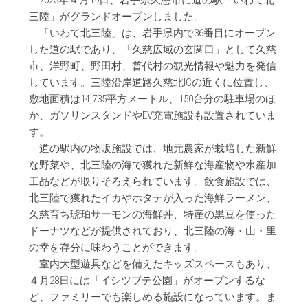
2023年４月19日、岩手県久慈市に道の駅「いわて北
三陸」がグランドオープンしました。
「いわて北三陸」は、岩手県内で36番目にオープン
した道の駅であり、「久慈広域の玄関口」として久慈
市、洋野町、野田村、普代村の観光情報や魅力を発信
しています。三陸沿岸道路久慈北ICの近くに位置し、
敷地面積は14,735平方メートル、150台分の駐車場のほ
か、ガソリンスタンドやEV充電施設も設置されていま
す。
道の駅内の物販施設では、地元農家が栽培した新鮮
な野菜や、北三陸の海で獲れた新鮮な海産物や水産加
工品などが取りそろえられています。飲食施設では、
北三陸で獲れたイカやホタテが入った海鮮ラーメン、
久慈育ち琥珀サーモンの海鮮丼、特産の黒豆を使った
ドーナツなどが提供されており、北三陸の海・山・里
の幸を存分に味わうことができます。
室内大型遊具などを備えたキッズスペースもあり、
４月28日には「イシツブテ公園」がオープンするな
ど、ファミリーでも楽しめる施設になっています。ま