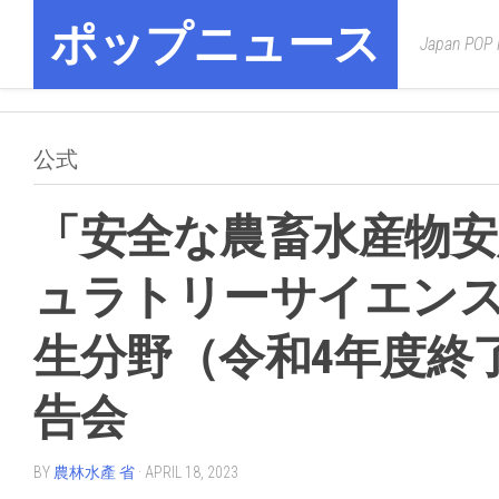
Skip
ポップニュース
to
Japan POP
content
公式
「安全な農畜水産物
ュラトリーサイエン
生分野（令和4年度終
告会
BY
農林水產 省
· APRIL 18, 2023