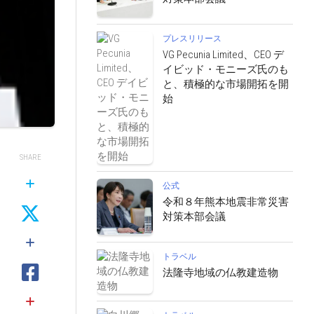
プレスリリース
VG Pecunia Limited、CEO デ
イビッド・モニーズ氏のも
と、積極的な市場開拓を開
始
SHARE
公式
令和８年熊本地震非常災害
対策本部会議
トラベル
法隆寺地域の仏教建造物