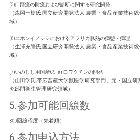
(5)口蹄疫の防疫および診断に関する研究開発
（森岡一樹氏,国立研究開発法人 農業・食品産業技術
域）
(6)ニホンイノシシにおけるアフリカ豚熱の病態・病理
（生澤充隆氏,国立研究開発法人 農業・食品産業技術
域）
(7)いのしし用国産CSF経口ワクチンの開発
（山田学氏,帯広畜産大学獣医学研究部門、元・国立研
究部門衛生管理研究領域）
5.参加可能回線数
300回線程度（先着順）
6.参加申込方法