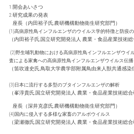
1.開会あいさつ
2.研究成果の発表
座長（内田裕子氏,農研機構動物衛生研究部門）
(1)高病原性鳥インフルエンザのウイルス学的特徴と防疫
（内田裕子氏,国立研究開発法人 農業・食品産業技術
(2)野生哺乳動物における高病原性鳥インフルエンザウ
査による家禽への高病原性鳥インフルエンザウイルス伝播
（笛吹達史氏,鳥取大学農学部附属鳥由来人獣共通感染
(3)日本に流行する多型のブタインフルエンザの解析
（峯淳貴氏,国立研究開発法人 農業・食品産業技術総
座長（深井克彦氏,農研機構動物衛生研究部門）
(4)国内に侵入する多様な家畜のアルボウイルス
（梁瀬徹氏,国立研究開発法人 農業・食品産業技術総