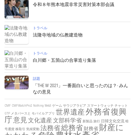
令和８年熊本地震非常災害対策本部会議
トラベル
法隆寺地域の仏教建造物
トラベル
白川郷・五箇山の合掌造り集落
話題
「THE W 2021」一番面白いと思ったのは？- みん
なの意見
CMF
CMFWatchPro2
Nothing
Web3
ゲーム
サウジアラビア
スマートウォッチ
チャット
外務省
復興
世界遺産
GTP
メタバースと
モバイルアプリ
庁
意見
文化遺産
文部科学省
日韓文化交流
新製品
旅行
暗
財産に
総務省
法務省
財務省
号通貨
株取引
気候変動