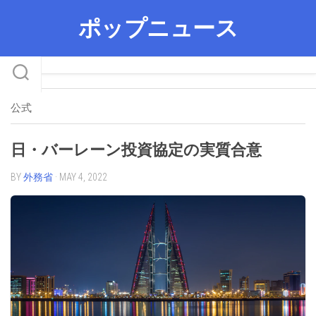
Skip
ポップニュース
to
content
公式
日・バーレーン投資協定の実質合意
BY
外務省
· MAY 4, 2022