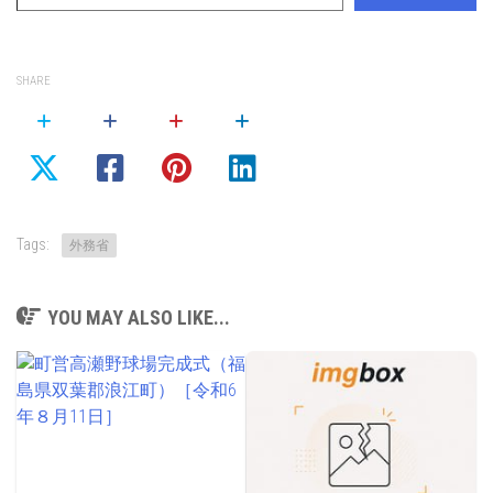
SHARE
Tags:
外務省
YOU MAY ALSO LIKE...