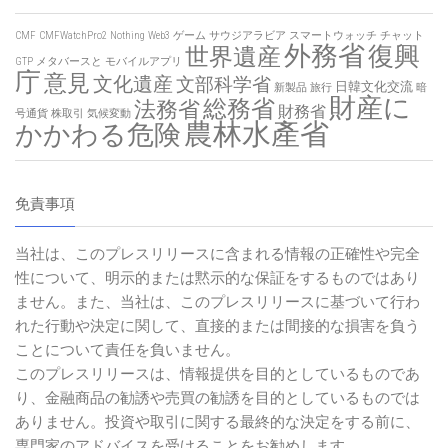
CMF
CMFWatchPro2
Nothing
Web3
ゲーム
サウジアラビア
スマートウォッチ
チャット
外務省
復興
世界遺産
GTP
メタバースと
モバイルアプリ
庁
意見
文化遺産
文部科学省
日韓文化交流
新製品
旅行
暗
財産に
総務省
法務省
財務省
号通貨
株取引
気候変動
農林水產省
かかわる危険
免責事項
当社は、このプレスリリースに含まれる情報の正確性や完全
性について、明示的または黙示的な保証をするものではあり
ません。また、当社は、このプレスリリースに基づいて行わ
れた行動や決定に関して、直接的または間接的な損害を負う
ことについて責任を負いません。
このプレスリリースは、情報提供を目的としているものであ
り、金融商品の勧誘や売買の勧誘を目的としているものでは
ありません。投資や取引に関する最終的な決定をする前に、
専門家のアドバイスを受けることをお勧めします。