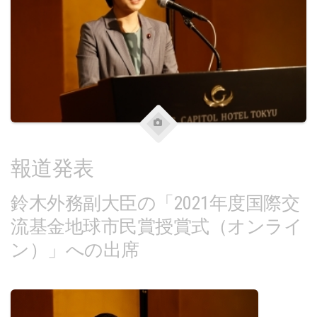
報道発表
鈴木外務副大臣の「2021年度国際交
流基金地球市民賞授賞式（オンライ
ン）」への出席