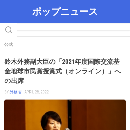
Skip
ポップニュース
to
content
公式
鈴木外務副大臣の「2021年度国際交流基
金地球市民賞授賞式（オンライン）」へ
の出席
BY
外務省
· APRIL 28, 2022