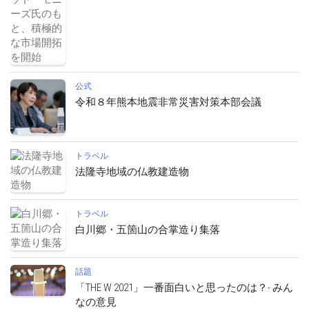
公式
令和８年熊本地震非常災害対策本部会議
トラベル
法隆寺地域の仏教建造物
トラベル
白川郷・五箇山の合掌造り集落
話題
「THE W 2021」一番面白いと思ったのは？- みん
なの意見