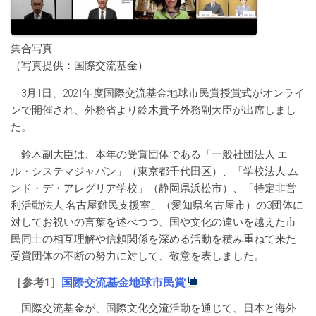
集合写真
（写真提供：国際交流基金）
3月1日、2021年度国際交流基金地球市民賞授賞式がオンライ
ンで開催され、外務省より鈴木貴子外務副大臣が出席しまし
た。
鈴木副大臣は、本年の受賞団体である「一般社団法人 エ
ル・システマジャパン」（東京都千代田区）、「学校法人 ム
ンド・デ・アレグリア学校」（静岡県浜松市）、「特定非営
利活動法人 名古屋難民支援室」（愛知県名古屋市）の3団体に
対してお祝いの言葉を述べつつ、国や文化の違いを越えた市
民同士の相互理解や信頼関係を深める活動を積み重ねて来た
受賞団体の不断の努力に対して、敬意を表しました。
［参考1］
国際交流基金地球市民賞
国際交流基金が、国際文化交流活動を通じて、日本と海外