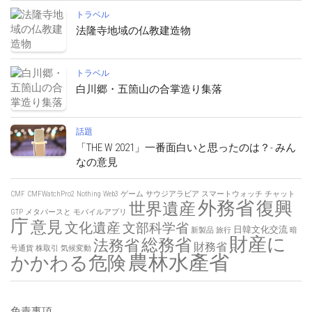
トラベル
法隆寺地域の仏教建造物
トラベル
白川郷・五箇山の合掌造り集落
話題
「THE W 2021」一番面白いと思ったのは？- みん
なの意見
CMF
CMFWatchPro2
Nothing
Web3
ゲーム
サウジアラビア
スマートウォッチ
チャット
外務省
復興
世界遺産
GTP
メタバースと
モバイルアプリ
庁
意見
文化遺産
文部科学省
日韓文化交流
新製品
旅行
暗
財産に
総務省
法務省
財務省
号通貨
株取引
気候変動
農林水產省
かかわる危険
免責事項