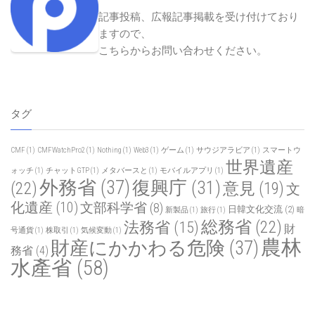
記事投稿、広報記事掲載を受け付けており
ますので、
こちらからお問い合わせください
。
タグ
CMF
(1)
CMFWatchPro2
(1)
Nothing
(1)
Web3
(1)
ゲーム
(1)
サウジアラビア
(1)
スマートウ
世界遺産
ォッチ
(1)
チャットGTP
(1)
メタバースと
(1)
モバイルアプリ
(1)
外務省
(37)
復興庁
(31)
(22)
意見
(19)
文
化遺産
(10)
文部科学省
(8)
日韓文化交流
(2)
新製品
(1)
旅行
(1)
暗
総務省
(22)
法務省
(15)
財
号通貨
(1)
株取引
(1)
気候変動
(1)
農林
財産にかかわる危険
(37)
務省
(4)
水產省
(58)