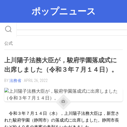
Skip
ポップニュース
to
content
公式
上川陽子法務大臣が，駿府学園落成式に
出席しました（令和３年７月１４日）。
BY
法務省
· APRIL 26, 2022
令和３年７月１４日（水），上川陽子法務大臣は，新営さ
れた駿府学園（静岡市）の落成式に出席しました。静岡市長