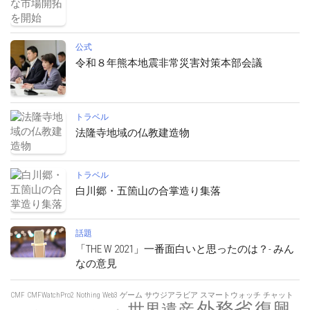
公式
令和８年熊本地震非常災害対策本部会議
トラベル
法隆寺地域の仏教建造物
トラベル
白川郷・五箇山の合掌造り集落
話題
「THE W 2021」一番面白いと思ったのは？- みん
なの意見
CMF
CMFWatchPro2
Nothing
Web3
ゲーム
サウジアラビア
スマートウォッチ
チャット
外務省
復興