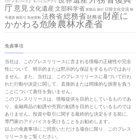
世界遺産
GTP
メタバースと
モバイルアプリ
庁
意見
文化遺産
文部科学省
日韓文化交流
新製品
旅行
暗
財産に
総務省
法務省
財務省
号通貨
株取引
気候変動
農林水產省
かかわる危険
免責事項
当社は、このプレスリリースに含まれる情報の正確性や完全
性について、明示的または黙示的な保証をするものではあり
ません。また、当社は、このプレスリリースに基づいて行わ
れた行動や決定に関して、直接的または間接的な損害を負う
ことについて責任を負いません。
このプレスリリースは、情報提供を目的としているものであ
り、金融商品の勧誘や売買の勧誘を目的としているものでは
ありません。投資や取引に関する最終的な決定をする前に、
専門家のアドバイスを受けることをお勧めします。
以上の免責事項にご同意いただける場合に限り、このプレス
リリースをご覧ください。