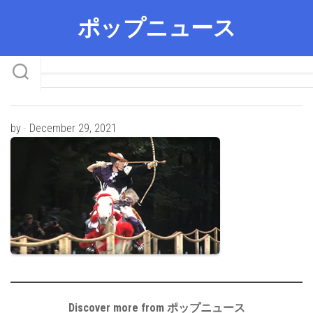
Skip
ポップニュース
to
content
by · December 29, 2021
Discover more from ポップニュース