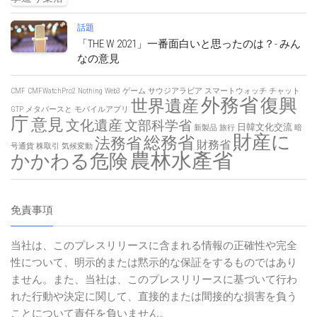
話題
「THE W 2021」一番面白いと思ったのは？- みん
なの意見
CMF
CMFWatchPro2
Nothing
Web3
ゲーム
サウジアラビア
スマートウォッチ
チャット
外務省
復興
世界遺産
GTP
メタバースと
モバイルアプリ
庁
意見
文化遺産
文部科学省
日韓文化交流
新製品
旅行
暗
財産に
総務省
法務省
財務省
号通貨
株取引
気候変動
農林水產省
かかわる危険
免責事項
当社は、このプレスリリースに含まれる情報の正確性や完全
性について、明示的または黙示的な保証をするものではあり
ません。また、当社は、このプレスリリースに基づいて行わ
れた行動や決定に関して、直接的または間接的な損害を負う
ことについて責任を負いません。