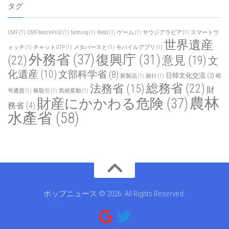
タグ
CMF
(1)
CMFWatchPro2
(1)
Nothing
(1)
Web3
(1)
ゲーム
(1)
サウジアラビア
(1)
スマートウ
世界遺産
ォッチ
(1)
チャットGTP
(1)
メタバースと
(1)
モバイルアプリ
(1)
外務省
(37)
復興庁
(31)
(22)
意見
(19)
文
化遺産
(10)
文部科学省
(8)
日韓文化交流
(2)
新製品
(1)
旅行
(1)
暗
総務省
(22)
法務省
(15)
財
号通貨
(1)
株取引
(1)
気候変動
(1)
農林
財産にかかわる危険
(37)
務省
(4)
水產省
(58)
ポップニュース © 2026. All Rights Reserved.